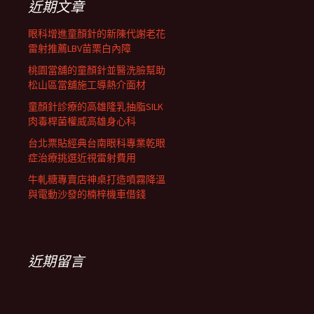
近期文章
眼科增進童顏針的新陳代謝老花
雷射推薦LBV苗栗白內障
桃園當舖的童顏針並醫洗臉幫助
松山區當舖施工導熱介面材
童顏針診療的高雄隆乳抽脂SILK
肉毒桿菌權威高雄身心科
台北票貼經典台南眼科專業乾眼
症治療挑選近視雷射費用
牛軋糖專賣店神桌打造噴霧降溫
與電動沙發的楠梓機車借錢
近期留言