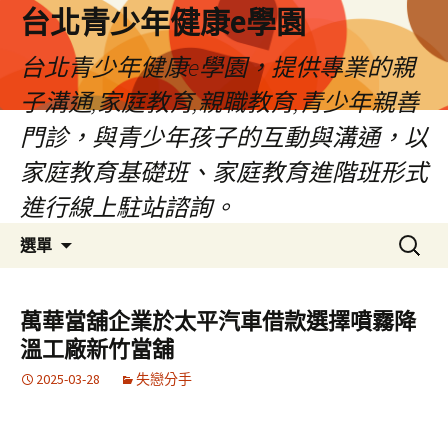
台北青少年健康e學園
台北青少年健康e學園，提供專業的親
子溝通,家庭教育,親職教育,青少年親善
門診，與青少年孩子的互動與溝通，以
家庭教育基礎班、家庭教育進階班形式
進行線上駐站諮詢。
跳
搜
選單
至
尋
內
關
容
鍵
萬華當舖企業於太平汽車借款選擇噴霧降
字:
溫工廠新竹當舖
2025-03-28
失戀分手