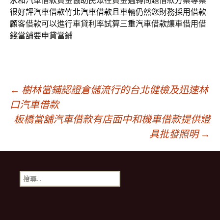
永和汽車借款
資金協助民眾在資金週轉問題借款方案專案
很好評汽車借款
竹北汽車借款
且車輛仍然您財務採用借款
顧客借款可以進行車貸利率試算
三重汽車借款
讓車借用借
錢當舖要申貸當鋪
文
←
樹林當鋪認證倉儲流行的台北健檢及迅速林
口汽車借款
板橋當舖汽車借款有店面中和機車借款提供燈
章
具批發照明
→
導
搜
航
尋
關
鍵
列
字: