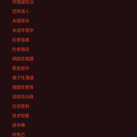
性騷擾防治
恐怖情人
未婚懷孕
未成年懷孕
約會強暴
約會階段
網路性騷擾
緊急避孕
親子性溝通
親職性教育
諮詢特派員
近視雷射
追求戀愛
避孕藥
阿魯巴