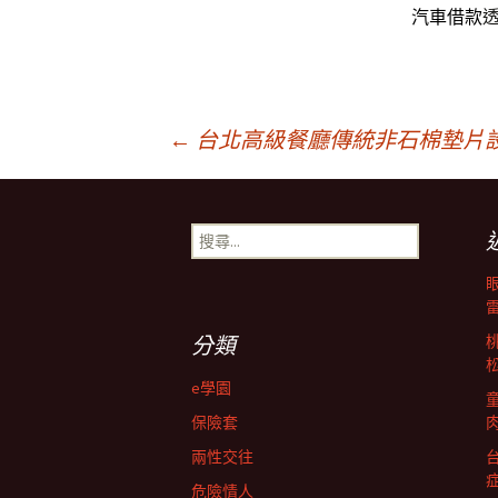
汽車借款
文
←
台北高級餐廳傳統非石棉墊片
章
搜
尋
導
關
鍵
字:
航
分類
e學園
列
保險套
兩性交往
危險情人