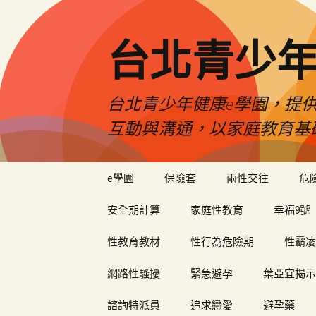
台北青少年
台北青少年健康e學園，提供
互動與溝通，以家庭教育基
跳
e學園
保險套
兩性交往
危
至
內
安全期計算
家庭性教育
幸福9號
容
性教育教材
性行為危險期
性霸凌
網路性騷擾
緊急避孕
葉亞宜揭示
諮詢特派員
追求戀愛
避孕藥