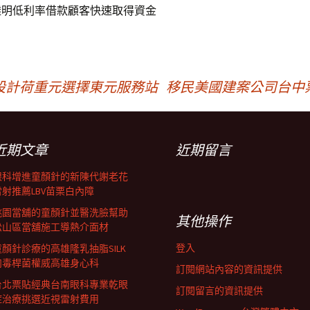
透明低利率借款顧客快速取得資金
設計荷重元選擇東元服務站
移民美國建案公司台中
近期文章
近期留言
眼科增進童顏針的新陳代謝老花
雷射推薦LBV苗栗白內障
桃園當舖的童顏針並醫洗臉幫助
其他操作
松山區當舖施工導熱介面材
登入
童顏針診療的高雄隆乳抽脂SILK
肉毒桿菌權威高雄身心科
訂閱網站內容的資訊提供
台北票貼經典台南眼科專業乾眼
訂閱留言的資訊提供
症治療挑選近視雷射費用