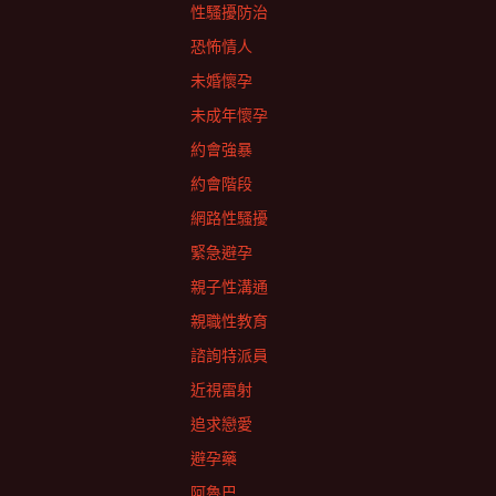
性騷擾防治
恐怖情人
未婚懷孕
未成年懷孕
約會強暴
約會階段
網路性騷擾
緊急避孕
親子性溝通
親職性教育
諮詢特派員
近視雷射
追求戀愛
避孕藥
阿魯巴