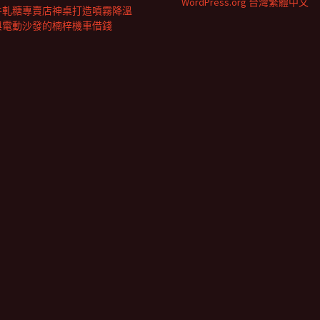
WordPress.org 台灣繁體中文
牛軋糖專賣店神桌打造噴霧降溫
與電動沙發的楠梓機車借錢