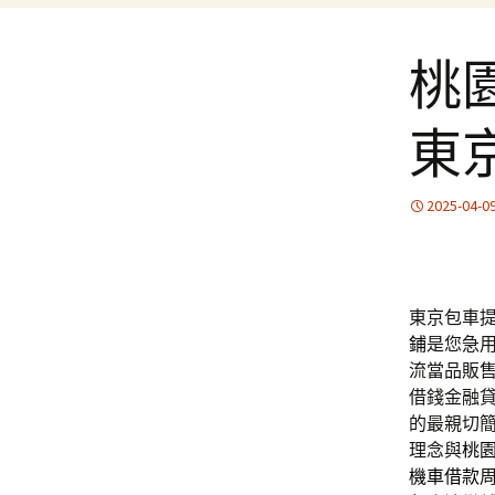
桃
東
2025-04-0
東京包車提
鋪
是您急
流當品販
借錢金融
的最親切
理念與
桃
機車借款