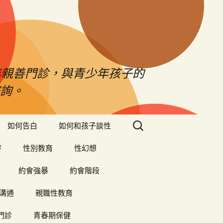
年親善門診，與青少年孩子的
詢。
搜
如何告白
如何和孩子談性
尋
關
害
性別教育
性幻想
鍵
字:
約會強暴
約會階段
溝通
親職性教育
門診
青春期保健