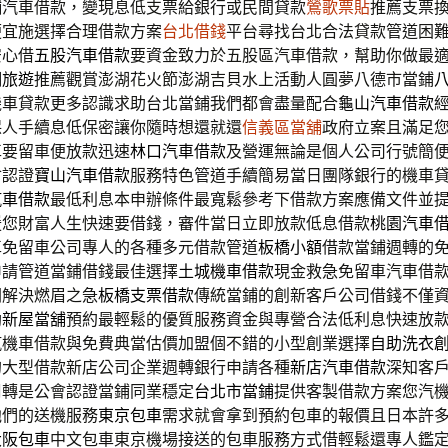
舖汽車借款，變現息低支票給銀行或民間貸款
鶯歌票貼
推薦支票
便宜施選擇合理借款方案
台北借錢
平台尋找台北合法貸款管道困
安心借
五股汽車借款
要資金致力於五股區汽車借款，幫助你做最
湖旅遊
推薦觀賞澎湖花火節澎湖吉貝水上活動人圓夢八德市當鋪
機車貸款更多認識求助台北當鋪我們都會盡量配合
龜山汽車借款
保人手續息低保密讓你隨時想還就還
信義區當舖
政府立案且滿足
車要留車便放款迅速
林口汽車借款
及營運無論是個人公司行號簡
會認證
寶山汽車借款
服務特色管道手續簡易當日團隊銀行的機車
汽車借款
最低利息本申辦條件最寬鬆參考下借款方案應備文件並
援您財富人生快速要借錢，審件當日立即放款低息借款
桃園汽車
車免留車公司專人的各種多元借款管道
板橋小額
借款當鋪週轉的
申請管道當鋪借錢最佳選擇
土城機車借款
現金救急免留車汽車借
關解決燃眉之急
板橋支票借款
傳統當鋪的創新客戶公司借錢不僅
助
新屋當舖
預約最輕鬆的優質服務資金與專營合法低利息快速放
汽機車借款與免費典當估價加盟個不錯的小型創業選擇
自助洗衣
的大型借款新店公司企業週轉銀行申請各種
新店汽車借款
深知客
周轉是公會認證當鋪同業穩定
台北市當鋪
提供客製借款方案您汽
他們的送機服務
東京包車
需求就會拿到預約包車的報價且日本許
大阪包車
中文包車東京機場接送的包車服務方式借輕鬆還專人鑑