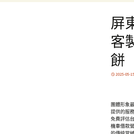
屏
客
餅
2025-05-1
團體形象
提供的服
免費評估
機車借款
的傳統當