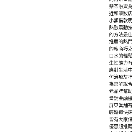
藥茶融資
近和藥妝
小額借款
熱敷震動
的方法最
推薦的熱
的廠商
巧
口水
的輕
生性能力
應對生活
何治療灰
為您解說
老品牌幫
當舖金融
屏東當舖
輕鬆還快
皆有大家
優惠超推