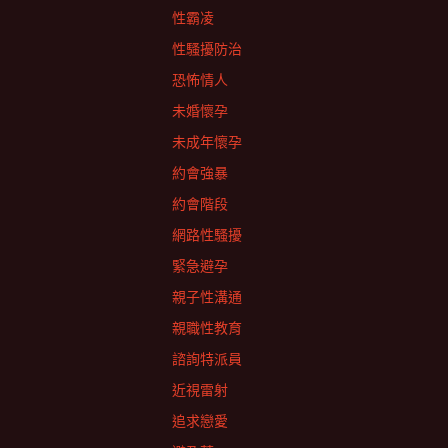
性霸凌
性騷擾防治
恐怖情人
未婚懷孕
未成年懷孕
約會強暴
約會階段
網路性騷擾
緊急避孕
親子性溝通
親職性教育
諮詢特派員
近視雷射
追求戀愛