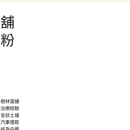
當舖
瑕粉
書樹林當舖
全治療經驗
資金就
土城
東汽車借款
戶純為中藥