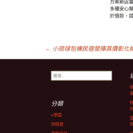
方案
新店
多種安心
於借款，
文
←
小琉球包棟民宿發揮其價彰化
章
搜
尋
導
關
鍵
字:
航
分類
e學園
列
保險套