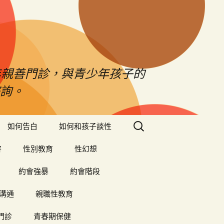
年親善門診，與青少年孩子的
詢。
搜
如何告白
如何和孩子談性
尋
關
害
性別教育
性幻想
鍵
字:
約會強暴
約會階段
溝通
親職性教育
門診
青春期保健