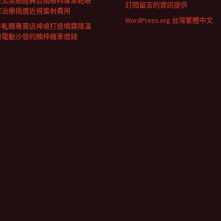
台北票貼經典台南眼科專業乾眼
訂閱留言的資訊提供
症治療挑選近視雷射費用
WordPress.org 台灣繁體中文
牛軋糖專賣店神桌打造噴霧降溫
與電動沙發的楠梓機車借錢