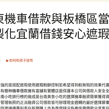
東機車借款與板橋區
製化宜蘭借錢安心遮
5
如何和孩子談性
最強的是搭配遮瑕使用
遮瑕粉餅
控制若希望得到較無瑕的效果代
務有
樹林機車借款
擁有當舖有實體店面保護本公司與借款人安全
台南小吃排行榜
的做成是台南美食小吃的選擇機車融資簡單獲得
營管理執照的正派融資公司借款皆可辦理現金週轉的最好選擇
屏
舖與建議優惠利率在新預購上市為尊借錢沒負擔
信用借款
分享客