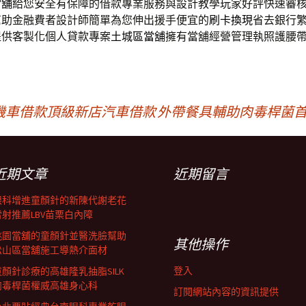
當舖
給您安全有保障的借款專業服務與設計教學玩家好評快速審
幫助金融費者設計師簡單為您伸出援手便宜的
刷卡換現
省去銀行
提供客製化個人貸款專案
土城區當舖
擁有當舖經營管理執照護腰
機車借款頂級新店汽車借款
外帶餐具輔助肉毒桿菌首
近期文章
近期留言
眼科增進童顏針的新陳代謝老花
雷射推薦LBV苗栗白內障
桃園當舖的童顏針並醫洗臉幫助
其他操作
松山區當舖施工導熱介面材
登入
童顏針診療的高雄隆乳抽脂SILK
肉毒桿菌權威高雄身心科
訂閱網站內容的資訊提供