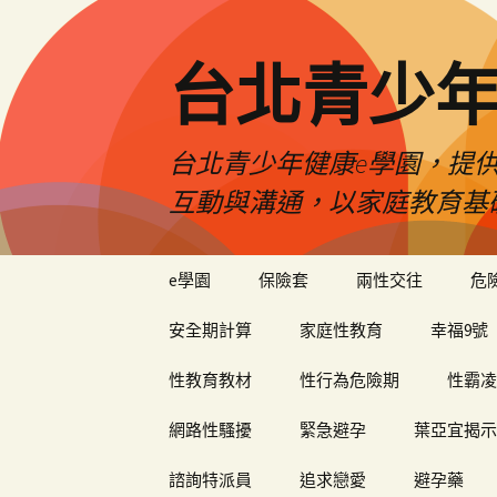
台北青少年
台北青少年健康e學園，提供
互動與溝通，以家庭教育基
跳
e學園
保險套
兩性交往
危
至
內
安全期計算
家庭性教育
幸福9號
容
性教育教材
性行為危險期
性霸凌
網路性騷擾
緊急避孕
葉亞宜揭示
諮詢特派員
追求戀愛
避孕藥