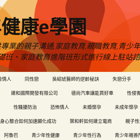
健康e學園
專業的親子溝通,家庭教育,親職教育,青少
礎班、家庭教育進階班形式進行線上駐站諮
險情人
同性戀
吳紹琥醫師的逆齡秘訣
失戀分手
建和國際開發有限公司
德尚汽車讓能買好車
性侵
性騷擾防治
恐怖情人
未婚懷孕
未成年懷孕
身心整合如何加速顯化成功
葉和軒如何建立電商
親子性
阿魯巴
青少年性健康
青少年性行為
青少年親善