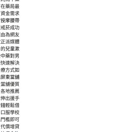
司在藥局最
有資金需求
宮按摩腰帶
速戒菸成功
選由為網友
款正派媒體
用的
兒童漱
些中藥對男
題快速解決
治療方式
如
加
屏東當舖
法當舖優質
上各地推薦
您伸出援手
借錢
輕鬆借
用口服學校
低門檻即可
質代償增貸