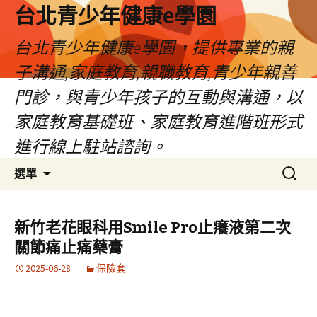
台北青少年健康e學園
台北青少年健康e學園，提供專業的親
子溝通,家庭教育,親職教育,青少年親善
門診，與青少年孩子的互動與溝通，以
家庭教育基礎班、家庭教育進階班形式
進行線上駐站諮詢。
跳
搜
選單
至
尋
內
關
容
鍵
新竹老花眼科用Smile Pro止癢液第二次
字:
關節痛止痛藥膏
2025-06-28
保險套