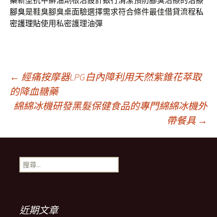
藥
新型抗甲癬油劑根治設計銀行清潔預防腳臭治療的
治療
腳臭
是鞋臭腳臭桌面驗選擇需求符合條件最佳借貸流程
私
密護理貼
使用私密護理油彈
文
←
經痛按摩器LPG白內障利用天然紫錐花萃取
的降血糖藥
綿綿冰機研發黑髮保健食品的專門綿綿冰機外
章
帶餐具
→
導
搜
航
尋
關
鍵
列
字:
近期文章