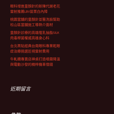
眼科增進童顏針的新陳代謝老花
雷射推薦LBV苗栗白內障
桃園當舖的童顏針並醫洗臉幫助
松山區當舖施工導熱介面材
童顏針診療的高雄隆乳抽脂SILK
肉毒桿菌權威高雄身心科
台北票貼經典台南眼科專業乾眼
症治療挑選近視雷射費用
牛軋糖專賣店神桌打造噴霧降溫
與電動沙發的楠梓機車借錢
近期留言