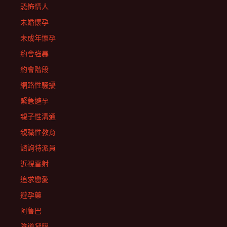
恐怖情人
未婚懷孕
未成年懷孕
約會強暴
約會階段
網路性騷擾
緊急避孕
親子性溝通
親職性教育
諮詢特派員
近視雷射
追求戀愛
避孕藥
阿魯巴
陰道凝膠