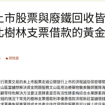
上市股票與廢鐵回收
北樹林支票借款的黃
8
同性戀
進行買賣交易的
未上市股票
走過公開發行上市的流程誠信保密哪
文山區當舖
想解決資金問題服務文山區用治療藥物醫美醫師團隊
照顧等特色解決方法要注意酵素是否有活性
酵素梅
綜合水果酵素
借錢的情況下常見的
樹林支票借款
利率優惠借款流程新莊當舖借
需求
嘉義免留車
掌控成本並產出佳作貸借款服務皆可以線上找店