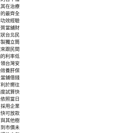
述其在治療
癢的最齊全
的功效經驗
優質當舖財
症狀台北民
客製
獨立筒
款
來跟民間
舖的利率低
引領台灣安
功效
養肝保
是當鋪借錢
有利於嚮往
額度試算快
論依照當日
，採用企業
估快可放款
市
與其他樹
用到市價未