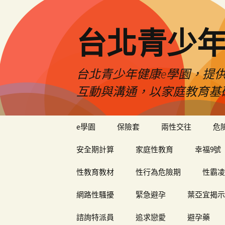
台北青少年
台北青少年健康e學園，提供
互動與溝通，以家庭教育基
跳
e學園
保險套
兩性交往
危
至
內
安全期計算
家庭性教育
幸福9號
容
性教育教材
性行為危險期
性霸凌
網路性騷擾
緊急避孕
葉亞宜揭示
諮詢特派員
追求戀愛
避孕藥