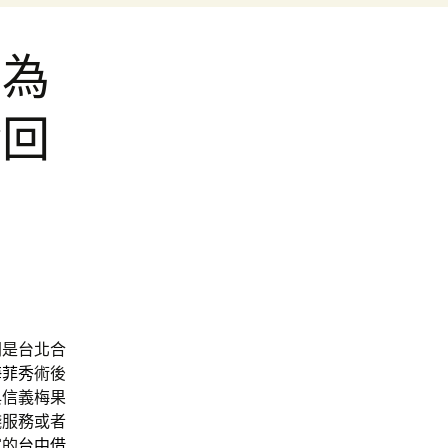
皆為
金回
間是台北合
海菲秀
術後
與信義梅果
錢服務或者
家的
台中借