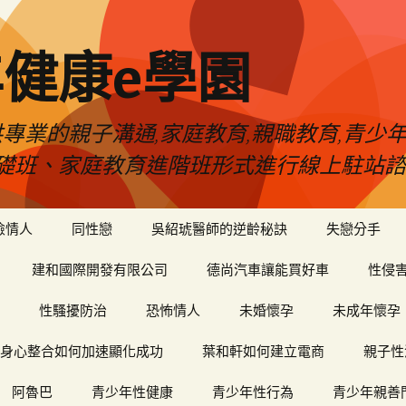
健康e學園
專業的親子溝通,家庭教育,親職教育,青少
礎班、家庭教育進階班形式進行線上駐站諮
險情人
同性戀
吳紹琥醫師的逆齡秘訣
失戀分手
建和國際開發有限公司
德尚汽車讓能買好車
性侵
性騷擾防治
恐怖情人
未婚懷孕
未成年懷孕
身心整合如何加速顯化成功
葉和軒如何建立電商
親子性
阿魯巴
青少年性健康
青少年性行為
青少年親善