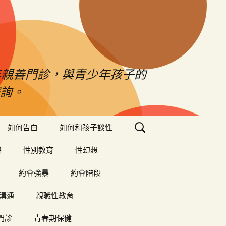
年親善門診，與青少年孩子的
詢。
搜
如何告白
如何和孩子談性
尋
關
害
性別教育
性幻想
鍵
字:
約會強暴
約會階段
溝通
親職性教育
門診
青春期保健