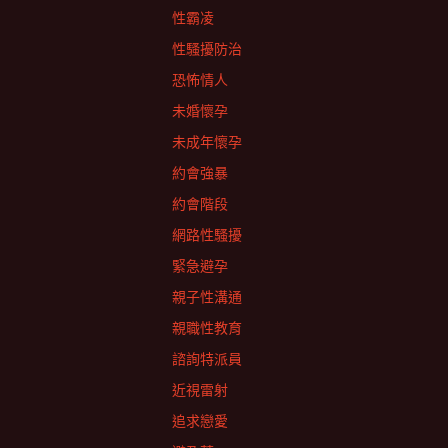
性霸凌
性騷擾防治
恐怖情人
未婚懷孕
未成年懷孕
約會強暴
約會階段
網路性騷擾
緊急避孕
親子性溝通
親職性教育
諮詢特派員
近視雷射
追求戀愛