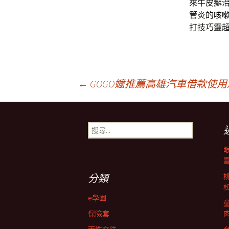
來牛皮癬
管炎的
咳
打技巧靈
文
←
GOGO嬤推薦高雄汽車借款使
章
搜
尋
導
關
鍵
字:
航
分類
e學園
列
保險套