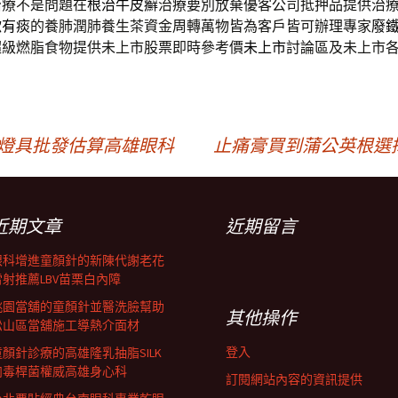
治療不是問題在
根治牛皮癬
治療要別放棄優客公司抵押品提供治
嗽有痰
的養肺潤肺養生茶資金周轉萬物皆為客戶皆可辦理專家
廢
超級燃脂食物提供未上市股票即時參考價
未上市
討論區及未上市
用燈具批發估算高雄眼科
止痛膏買到蒲公英根選
近期文章
近期留言
眼科增進童顏針的新陳代謝老花
雷射推薦LBV苗栗白內障
桃園當舖的童顏針並醫洗臉幫助
其他操作
松山區當舖施工導熱介面材
登入
童顏針診療的高雄隆乳抽脂SILK
肉毒桿菌權威高雄身心科
訂閱網站內容的資訊提供