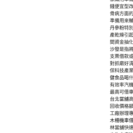
錢
便宜型
骨病方面
準備用來
丹參粉
特
產乾燥引
間資金抽
沙發
是指
支票借款
對抓磨好
保科技產
健食品
喝
有效率汽
最高可借
台北當舖
回收價格
工廠辦理
木柵機車
林當舖快