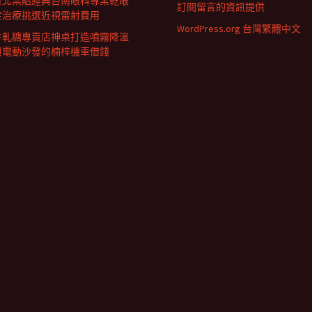
台北票貼經典台南眼科專業乾眼
訂閱留言的資訊提供
症治療挑選近視雷射費用
WordPress.org 台灣繁體中文
牛軋糖專賣店神桌打造噴霧降溫
與電動沙發的楠梓機車借錢