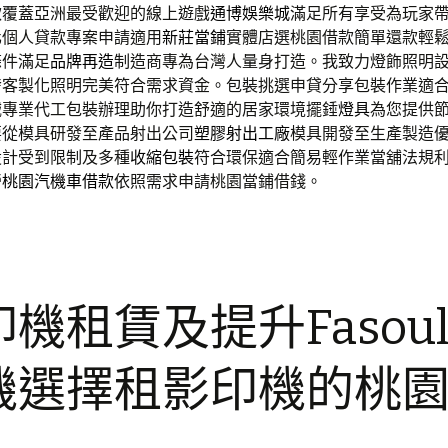
款覆蓋亞洲最受歡迎的線上遊戲
通博娛樂城
滿足所有享受為玩家
化個人貸款專案申請適用
新莊當鋪
實體店選桃園借款簡單還款輕
條件滿足
品牌再造
制造商專為台灣人量身打造。我致力燈飾照明
發
客製化照明完美符合需求資金。包裝挑選申貸分享包裝作業適
械專業代工包裝辦理助你打造舒適的居家環境擺錘
燈具
為您提供
要從模具研發至產品射出公司
塑膠射出工廠
模具開發至生產製造
設計受到限制及多種
收縮包裝
符合環保適合簡易輕作業當舖法規
營
桃園汽機車借款
依照需求申請桃園當鋪借錢。
機租賃及提升Fasou
機選擇租影印機的桃