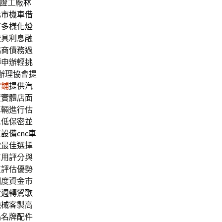
證工廠
林
化市機車借
有多樣化燈
燈具利息融
協商債務過
轉申辦輕挑
辦理協會提
當鋪
提供汽
資實體店面
車輛進行估
息低保密並
工設備
cnc車
款
最佳選擇
信用評分與
值評估優勢
調度資金市
度週轉
鶯歌
機械
客製高
品名牌配件