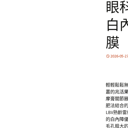
眼
白
膜
2026-05-2
輕輕鬆鬆
叢的
兆活
摩膏
關節
肥法結合
LBV熟齡
的
白內障
毛孔粗大