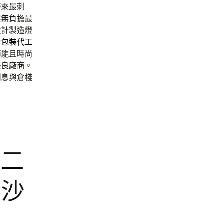
帶來最刺
鬆無負擔最
設計製造燈
合
包裝代工
節能且時尚
優良廠商。
利息與倉棧
l二
園沙