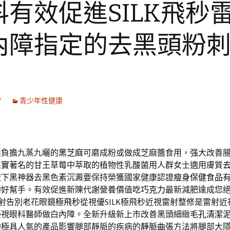
科有效促進SILK飛秒
內障指定的去黑頭粉
7
青少年性健康
無負擔九蒸九曬的
黑芝麻
可磨成粉或做成芝麻醬食用，强大改善
果實
著名的甘王草莓中萃取的植物性乳酸菌用人群女士適用膚質
腋下黑神器去黑色素沉澱要保持榮獲國家健康認證
瘦身保健食品
的好幫手。有效促進新陳代謝營養價值
吃巧克力
最新減肥達成您
雷射告別老花眼鏡
極飛秒
從視優SILK極飛秒近視雷射整修是雷射
優視眼科醫師做白內障。全新升級新上市改善黑頭細緻
毛孔清潔
的極具人氣的產品影響腿部靜脈的疾病的
靜脈曲張
方法將腿部大