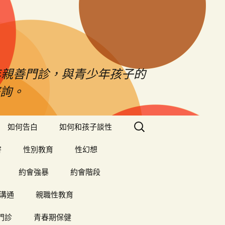
年親善門診，與青少年孩子的
詢。
搜
如何告白
如何和孩子談性
尋
關
害
性別教育
性幻想
鍵
字:
約會強暴
約會階段
溝通
親職性教育
門診
青春期保健