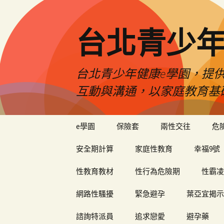
台北青少年
台北青少年健康e學園，提供
互動與溝通，以家庭教育基
跳
e學園
保險套
兩性交往
危
至
內
安全期計算
家庭性教育
幸福9號
容
性教育教材
性行為危險期
性霸凌
網路性騷擾
緊急避孕
葉亞宜揭示
諮詢特派員
追求戀愛
避孕藥