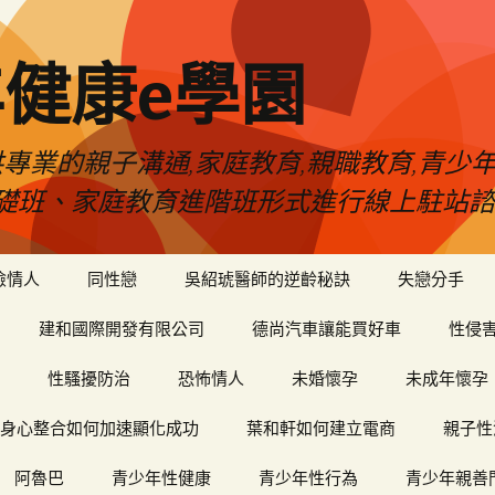
健康e學園
專業的親子溝通,家庭教育,親職教育,青少
礎班、家庭教育進階班形式進行線上駐站諮
險情人
同性戀
吳紹琥醫師的逆齡秘訣
失戀分手
建和國際開發有限公司
德尚汽車讓能買好車
性侵
性騷擾防治
恐怖情人
未婚懷孕
未成年懷孕
身心整合如何加速顯化成功
葉和軒如何建立電商
親子性
阿魯巴
青少年性健康
青少年性行為
青少年親善