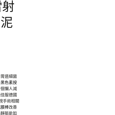
雷射
刺泥
腸胃道細菌
去黑色素按
有個懶人減
絕佳服德國
近視手術相關
泥膜棒
改善
隱靜脈能如