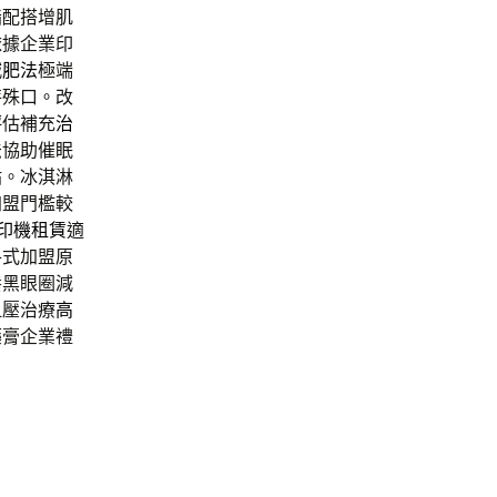
脂
配搭增肌
依據企業印
減肥法
極端
特殊口。改
評估補充
治
法
協助催眠
貼。冰淇淋
加盟門檻較
印機租賃
適
各式加盟原
養黑眼圈減
血壓治療
高
藥膏企業禮