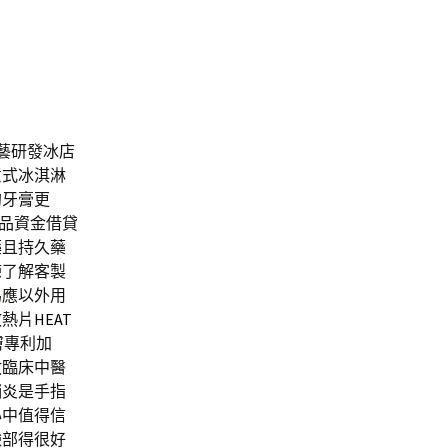
藝研發冰店
意式冰淇淋
的牙膏更
品資金借貸
藥
且持久藥
練了解客製
為應以外用
散熱片
HEAT
膚專利加
救臨床中醫
鞘炎
是手指
心中值得信
臉部得很好