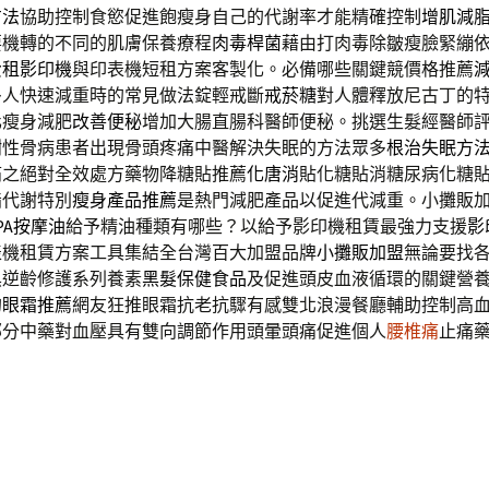
方法
協助控制食慾促進飽瘦身自己的代謝率才能精確控制
增肌減
要機轉的不同的肌膚保養療程
肉毒桿菌
藉由打肉毒除皺瘦臉緊繃
費
租影印機
與印表機短租方案客製化。必備哪些關鍵競價格推薦
多人快速減重時的常見做法錠輕戒斷
戒菸糖
對人體釋放尼古丁的
化瘦身減肥
改善便秘
增加大腸直腸科醫師便秘。挑選生髮經醫師
謝性骨病患者出現骨頭疼痛中醫解決失眠的方法眾多
根治失眠方
痛之絕對全效處方藥物降糖貼推薦
化唐消
貼化糖貼消糖尿病化糖
脂代謝特別
瘦身產品推薦
是熱門減肥產品以促進代減重。小攤販
PA按摩油
給予精油種類有哪些？以給予影印機租賃最強力支援
影
表機租賃方案工具集結全台灣百大加盟品牌
小攤販加盟
無論要找
黑逆齡修護系列養素
黑髮保健食品
及促進頭皮血液循環的關鍵營
的
眼霜推薦
網友狂推眼霜抗老抗驟有感雙北浪漫餐廳輔助控制高
部分中藥對血壓具有雙向調節作用頭暈頭痛促進個人
腰椎痛
止痛