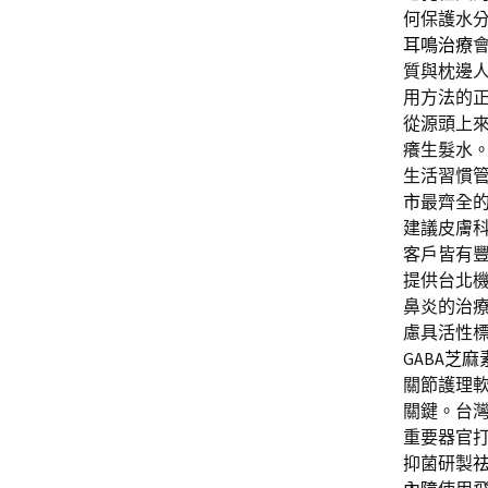
何保護水
耳鳴治療
質與枕邊
用方法的
從源頭上
癢生髮水
生活習慣
市
最齊全
建議皮膚
客戶皆有
提供台北
鼻炎的治
慮具活性
GABA
芝麻
關節護理
關鍵。台
重要器官
抑菌研製