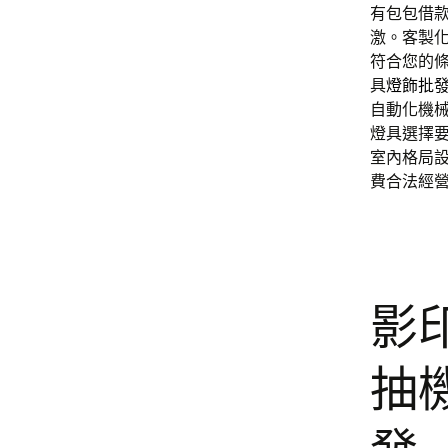
有包包借
激。客製
符合您的
具
燈飾批
自動化機
燈具選擇
室內格局
費合法經
影印
抽