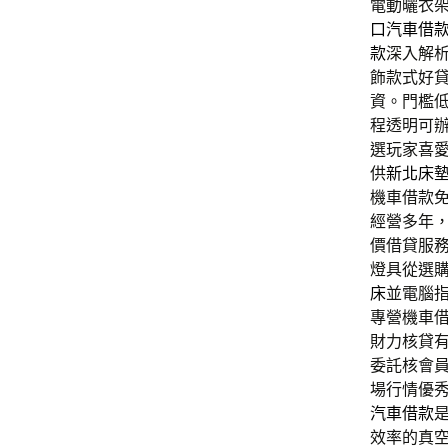
電動曬衣架品
口汽車借
款
深入解
飾款式好
資。門檻
程透明可
選玩家喜
供
新北床
機車借款
經營多年
價借貸服
燈具從選
床
並電腦
專營機車
財力核貸
委託核會
場行情優
汽車借款
效率的真