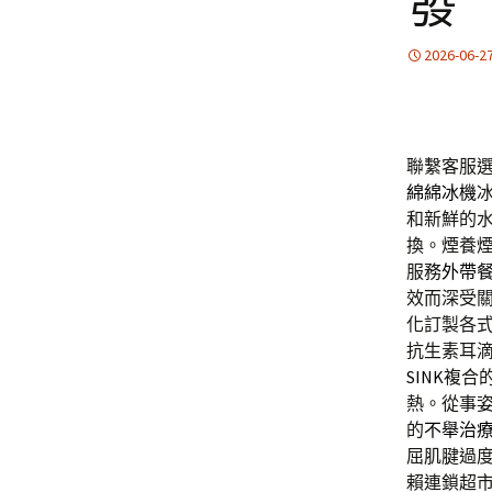
發
2026-06-2
聯繫客服
綿綿冰機
和新鮮的
換。煙養煙
服務
外帶
效而深受
化訂製各
抗生素耳
SINK
複合
熱。從事
的
不舉治
屈肌腱過
賴連鎖超