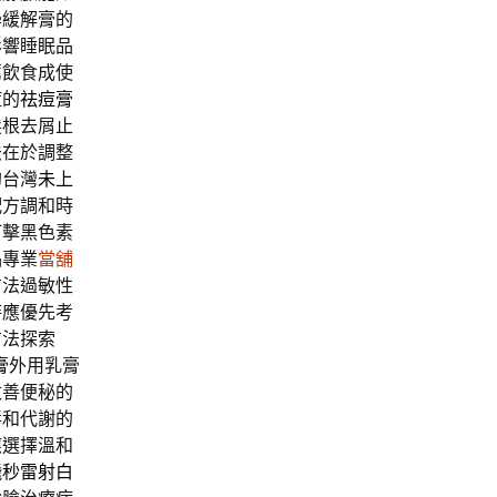
學緩解膏的
影響睡眠品
薦飲食成使
痘的
祛痘膏
髮根去屑止
法在於調整
的台灣
未上
配方調和時
打擊黑色素
品專業
當舖
方法過敏性
時應優先考
方法探索
膏
外用乳膏
改善便秘的
毒和代謝的
應選擇溫和
飛秒雷射白