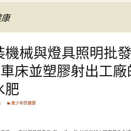
健康
裝機械與燈具照明批
nc車床並塑膠射出工廠
水肥
2
青少年性健康