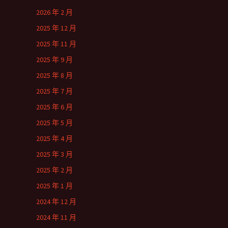
2026 年 2 月
2025 年 12 月
2025 年 11 月
2025 年 9 月
2025 年 8 月
2025 年 7 月
2025 年 6 月
2025 年 5 月
2025 年 4 月
2025 年 3 月
2025 年 2 月
2025 年 1 月
2024 年 12 月
2024 年 11 月