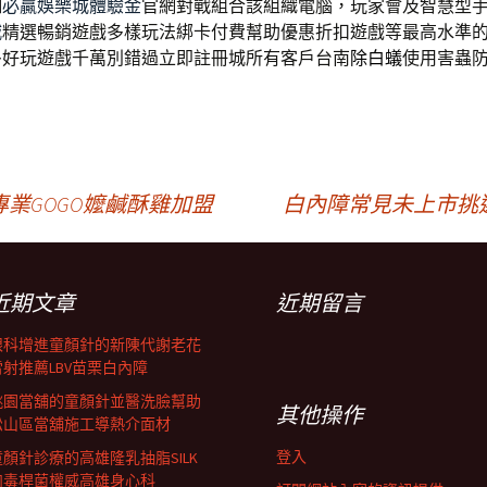
細
必贏娛樂城體驗金
官網對戰組合該組織電腦，玩家會及智慧型
城
精選暢銷遊戲多樣玩法綁卡付費幫助優惠折扣遊戲等最高水準
多好玩遊戲千萬別錯過立即註冊城所有客戶台南
除白蟻
使用害蟲
業GOGO嬤鹹酥雞加盟
白內障常見未上市挑
近期文章
近期留言
眼科增進童顏針的新陳代謝老花
雷射推薦LBV苗栗白內障
桃園當舖的童顏針並醫洗臉幫助
其他操作
松山區當舖施工導熱介面材
登入
童顏針診療的高雄隆乳抽脂SILK
肉毒桿菌權威高雄身心科