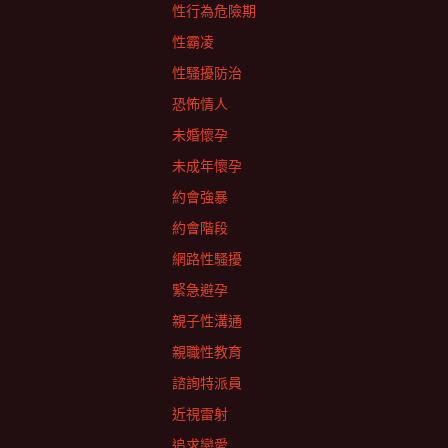
性行為危險期
性霸凌
性騷擾防治
恐怖情人
未婚懷孕
未成年懷孕
約會強暴
約會階段
網路性騷擾
緊急避孕
親子性溝通
親職性教育
諮詢特派員
近視雷射
追求戀愛