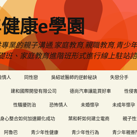
健康e學園
專業的親子溝通,家庭教育,親職教育,青少
礎班、家庭教育進階班形式進行線上駐站諮
險情人
同性戀
吳紹琥醫師的逆齡秘訣
失戀分手
建和國際開發有限公司
德尚汽車讓能買好車
性侵
性騷擾防治
恐怖情人
未婚懷孕
未成年懷孕
身心整合如何加速顯化成功
葉和軒如何建立電商
親子性
阿魯巴
青少年性健康
青少年性行為
青少年親善