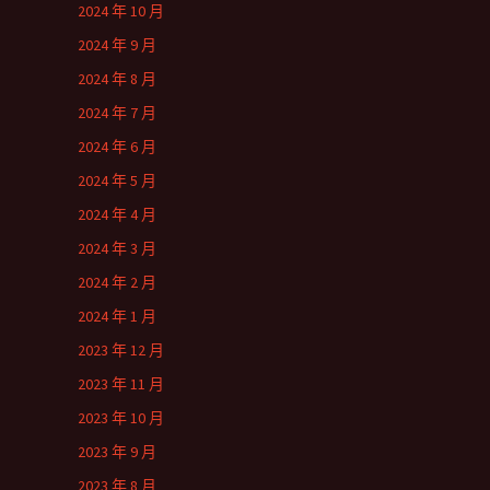
2024 年 10 月
2024 年 9 月
2024 年 8 月
2024 年 7 月
2024 年 6 月
2024 年 5 月
2024 年 4 月
2024 年 3 月
2024 年 2 月
2024 年 1 月
2023 年 12 月
2023 年 11 月
2023 年 10 月
2023 年 9 月
2023 年 8 月