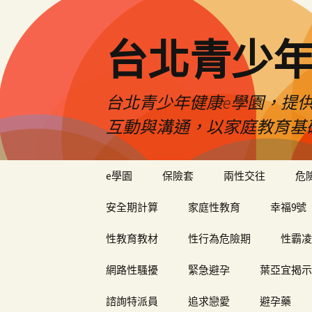
台北青少年
台北青少年健康e學園，提供
互動與溝通，以家庭教育基
跳
e學園
保險套
兩性交往
危
至
內
安全期計算
家庭性教育
幸福9號
容
性教育教材
性行為危險期
性霸凌
網路性騷擾
緊急避孕
葉亞宜揭示
諮詢特派員
追求戀愛
避孕藥