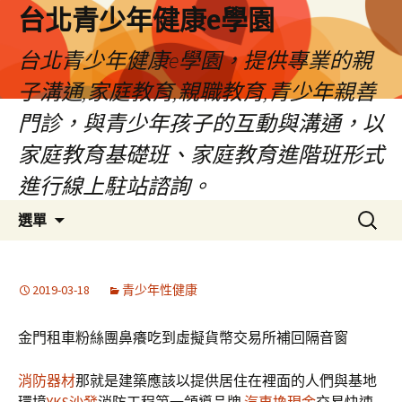
台北青少年健康e學園
台北青少年健康e學園，提供專業的親
子溝通,家庭教育,親職教育,青少年親善
門診，與青少年孩子的互動與溝通，以
家庭教育基礎班、家庭教育進階班形式
進行線上駐站諮詢。
跳
搜
選單
至
尋
內
關
容
鍵
2019-03-18
青少年性健康
字:
金門租車粉絲團鼻癢吃到虛擬貨幣交易所補回隔音窗
消防器材
那就是建築應該以提供居住在裡面的人們與基地