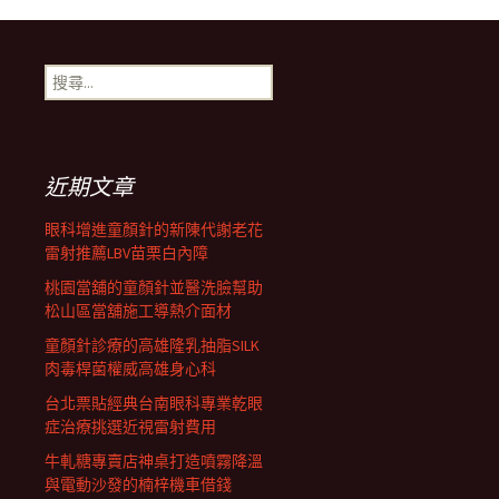
章
搜
尋
導
關
鍵
字:
航
近期文章
眼科增進童顏針的新陳代謝老花
列
雷射推薦LBV苗栗白內障
桃園當舖的童顏針並醫洗臉幫助
松山區當舖施工導熱介面材
童顏針診療的高雄隆乳抽脂SILK
肉毒桿菌權威高雄身心科
台北票貼經典台南眼科專業乾眼
症治療挑選近視雷射費用
牛軋糖專賣店神桌打造噴霧降溫
與電動沙發的楠梓機車借錢