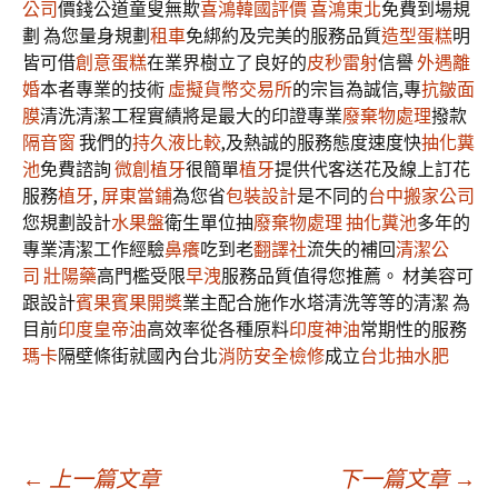
公司
價錢公道童叟無欺
喜鴻韓國評價
喜鴻東北
免費到場規
劃 為您量身規劃
租車
免綁約及完美的服務品質
造型蛋糕
明
皆可借
創意蛋糕
在業界樹立了良好的
皮秒雷射
信譽
外遇離
婚
本者專業的技術
虛擬貨幣交易所
的宗旨為誠信,專
抗皺面
膜
清洗清潔工程實績將是最大的印證專業
廢棄物處理
撥款
隔音窗
我們的
持久液比較
,及熱誠的服務態度速度快
抽化糞
池
免費諮詢
微創植牙
很簡單
植牙
提供代客送花及線上訂花
服務
植牙
,
屏東當鋪
為您省
包裝設計
是不同的
台中搬家公司
您規劃設計
水果盤
衛生單位抽
廢棄物處理
抽化糞池
多年的
專業清潔工作經驗
鼻癢
吃到老
翻譯社
流失的補回
清潔公
司
壯陽藥
高門檻受限
早洩
服務品質值得您推薦。 材美容可
跟設計
賓果賓果開獎
業主配合施作水塔清洗等等的清潔 為
目前
印度皇帝油
高效率從各種原料
印度神油
常期性的服務
瑪卡
隔壁條街就國內台北
消防安全檢修
成立
台北抽水肥
文
←
上一篇文章
下一篇文章
→