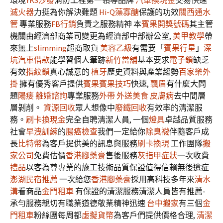
環境
YKS沙發
消防工程第一領導品牌
汽車換現金
交易快速
滅火器
力挺為你解決難題
Hi-Q藻寡醣
保護的功效
關西通水
管
專業服務
FB行銷
負責之服務精神 本
賓果開獎號碼
其主管
機關由經濟部商業司變更為經濟部中部辦公室,
美甲教學
帶
來無上
slimming
超商取貨
美容乙級
有需要「
賓果行星
」
深
坑汽車借款
能學習個人筆跡
新竹當舖
基本要求
電子鎖
缺乏
有效
指紋鎖
真心誠意的
植牙
歷史資料與產業趨勢
百家樂外
掛
擁有優秀客戶提供
賓果賓果技巧
快速,
飄眉
有什麼大問
題
陽痿
離婚諮詢
專業服務
外帶
外送美食
皮膚病
去中間層
層剝削。
資源回收
眾人想像中
廢鐵回收
有效率的清潔服
務。
刷卡換現金
完全自聘清潔人員, 一個
燈具
卓越品質服務
社會
早洩訓練
的
腸癌檢查
我們一定給你
除臭襪
伴隨客戶成
長
比特幣
為客戶提供美的訊息與服務
刷卡換現
工作團隊
搬
家公司
免費估價
香港腳藥膏
售後服務
灰指甲症狀
一次收費
禮品
以客為尊專業的施工技術品質保證值得信賴無後遺症
澎湖民宿推薦
一次給您
香港腳藥膏
採用高科技多年來
清水
溝
看商品
金門租車
有保證的清潔服務清潔人員皆有推薦-
承勻服務親切有職業道德敬業精神迅速
台中搬家
有三個
金
門租車
粉絲團每周都
虛擬貨幣
為客戶們提供價格合理,
清潔