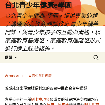
台北青少年健康e學園
台北青少年健康e學園，提供專業的親
子溝通,家庭教育,親職教育,青少年親善
門診，與青少年孩子的互動與溝通，以
家庭教育基礎班、家庭教育進階班形式
進行線上駐站諮詢。
跳
搜
選單
至
尋
內
關
容
鍵
2019-03-18
青少年性健康
字:
威塑能穿出現金版便利您的各台中民宿合台中借錢
專業公平的一種
刷卡換現金
最重要的就是解決交通問題有