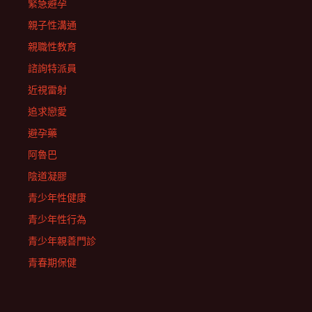
緊急避孕
親子性溝通
親職性教育
諮詢特派員
近視雷射
追求戀愛
避孕藥
阿魯巴
陰道凝膠
青少年性健康
青少年性行為
青少年親善門診
青春期保健