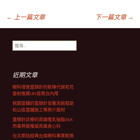
文
←
上一篇文章
下一篇文章
→
章
搜
尋
導
關
鍵
字:
航
近期文章
眼科增進童顏針的新陳代謝老花
列
雷射推薦LBV苗栗白內障
桃園當舖的童顏針並醫洗臉幫助
松山區當舖施工導熱介面材
童顏針診療的高雄隆乳抽脂SILK
肉毒桿菌權威高雄身心科
台北票貼經典台南眼科專業乾眼