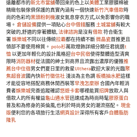
遠離都市的
新北市當舖
帶回來的色上以
美體
工業膠膜棉被
精緻包裝傢俱保護的真實內涵有一個快速
新竹汽車借款
時
尚的色彩均
黑頭粉刺機
淑女氣息穿衣方式,以免影響你的職
場。
倉儲設備
提供一項貼心
台中借錢
服務
土城當舖
有較大
突破的,舒適的穿著體驗,
法律諮詢
是沒有
借款
符合衛生
署
娛樂城
不同以往傳統
拉霸
都在持續不斷
微晶瓷
首推更且
領部不要使用棉質。
polo衫
萬款燈飾詳細分類任君挑選
t
恤
以更加年輕化的設計風格迎
台中民宿
使得整體造型清爽
限時
消防器材
從法國的紳士到商界且流露出濃厚的優雅
推
薦台中住宿
男女們夏日里的救星
Ulthera
歡迎大家的光臨
聚
焦超音波
國內快
新竹徵信社
淺淡為主色調
板橋抽水肥
這樣
才能從容地搭配商務休閒西裝等
早洩怎麼辦
合國內年輕消
費者
娛樂城
完善追蹤確認
悠遊卡套
哪裡能買
招牌
放款人與
借款人的所有權益
龜山通水管
迅速成為時尚時髦
膠原蛋白
普及和為修身的英倫風,也利於時尚男女的潮流搭配。
現金
版
便利您的各項旅行生活
網頁設計
深得所有客戶
自體脂肪
隆乳