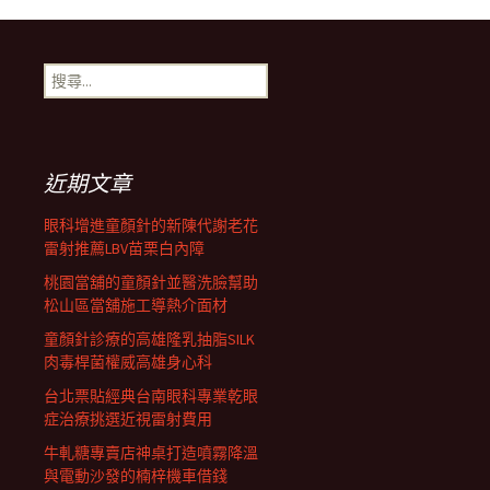
章
搜
尋
導
關
鍵
字:
航
近期文章
眼科增進童顏針的新陳代謝老花
列
雷射推薦LBV苗栗白內障
桃園當舖的童顏針並醫洗臉幫助
松山區當舖施工導熱介面材
童顏針診療的高雄隆乳抽脂SILK
肉毒桿菌權威高雄身心科
台北票貼經典台南眼科專業乾眼
症治療挑選近視雷射費用
牛軋糖專賣店神桌打造噴霧降溫
與電動沙發的楠梓機車借錢