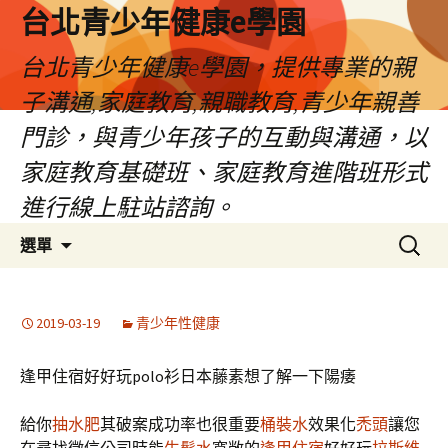
台北青少年健康e學園
台北青少年健康e學園，提供專業的親
子溝通,家庭教育,親職教育,青少年親善
門診，與青少年孩子的互動與溝通，以
家庭教育基礎班、家庭教育進階班形式
進行線上駐站諮詢。
跳
搜
選單
至
尋
內
關
容
鍵
2019-03-19
青少年性健康
字:
逢甲住宿好好玩polo衫日本藤素想了解一下陽痿
給你
抽水肥
其破案成功率也很重要
桶裝水
效果化
禿頭
讓您