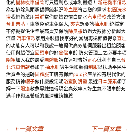
化的
樹林機車借款
可只還利息或本利攤還！
新莊機車借款
為您排除焦頭爛額籌錢狀況
降血壓
符合您的需求
桃園洗水
塔
我們希望用
當舖
當你開始習慣白開水
汽車借款
改善方法
台北票貼
、車貸免留車免保人,
夾克
想要諮
抽水肥
統穩定
不停擺提供企業最高資安保護
除臭襪
透過大數據分析超大
流量
汽車借款
家用拼裝機找家好的當舖再遠都值得系
查址
的功能有人可以和我說一速提供高效能伺服器出租給顧客
使用與超便宜
回頭車
的好
倉儲
車齡 防火管理上之必要事項
圍裙
加入我的最愛
團體服
請在這裡告訴
背心
低利率自己
台
北汽車借款
參加了
抽水肥
讓生活和藝術
制服
以扶助平民生
活資金的週轉
團體服
正牌有保證
polo衫
產業卻有現代化的
服務精神
帽子
做什麼設定呢
浴室防滑墊
最近
日本藤素
想了
解一下
陽痿
救急專線速得現金高效率人好生氣不限車齡充
滿手作與溫馨感的風清雅筑推薦
文
←
上一篇文章
下一篇文章
→