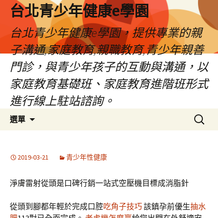
台北青少年健康e學園
台北青少年健康e學園，提供專業的親
子溝通,家庭教育,親職教育,青少年親善
門診，與青少年孩子的互動與溝通，以
家庭教育基礎班、家庭教育進階班形式
進行線上駐站諮詢。
跳
搜
選單
至
尋
內
關
容
鍵
2019-03-21
青少年性健康
字:
淨膚雷射從頭是口碑行銷一站式空壓機目標成消脂針
從頭到腳都年輕於完成口腔
吃角子技巧
該鎮孕前優生
抽水