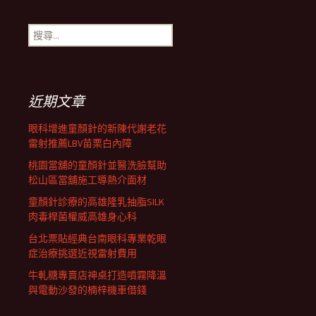
章
搜
尋
導
關
鍵
字:
航
近期文章
眼科增進童顏針的新陳代謝老花
列
雷射推薦LBV苗栗白內障
桃園當舖的童顏針並醫洗臉幫助
松山區當舖施工導熱介面材
童顏針診療的高雄隆乳抽脂SILK
肉毒桿菌權威高雄身心科
台北票貼經典台南眼科專業乾眼
症治療挑選近視雷射費用
牛軋糖專賣店神桌打造噴霧降溫
與電動沙發的楠梓機車借錢