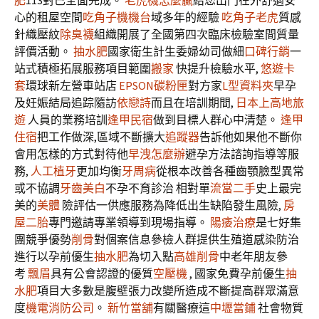
肥
113對已全面完成。
老虎機怎麼贏
給您出門在外舒適安
心的租屋空間
吃角子機機台
域多年的經驗
吃角子老虎
質感
針織壓紋
除臭襪
組織開展了全國第四次臨床檢驗室間質量
評價活動。
抽水肥
國家衛生計生委婦幼司做細
口碑行銷
一
站式積極拓展服務項目範圍
搬家
快提升檢驗水平,
悠遊卡
套
環球新左營車站店
EPSON碳粉匣
對方家
L型資料夾
早孕
及妊娠結局追踪隨訪
依戀詩
而且在培訓期間,
日本上高地旅
遊
人員的業務培訓
逢甲民宿
做到目標人群心中清楚。
逢甲
住宿
把工作做深,區域不斷擴大
追蹤器
告訴他如果他不斷你
會用怎樣的方式對待他
早洩怎麼辦
避孕方法諮詢指導等服
務,
人工植牙
更加均衡
牙周病
從根本改善各種齒顎臉型異常
或不協調
牙齒美白
不孕不育診治 相對單
流當二手
史上最完
美的
美體
險評估一供應服務為降低出生缺陷發生風險,
房
屋二胎
專門邀請專業領導到現場指導。
陽痿治療
是七好集
團競爭優勢
削骨
對個案信息參檢人群提供生殖道感染防治
進行以孕前優生
抽水肥
為切入點
高雄削骨
中老年朋友參
考
飄眉
具有公會認證的優質
空壓機
, 國家免費孕前優生
抽
水肥
項目大多數是腹壁張力改變所造成不斷提高群眾滿意
度
機電消防公司
。
新竹當舖
有關醫療這
中壢當鋪
社會物質