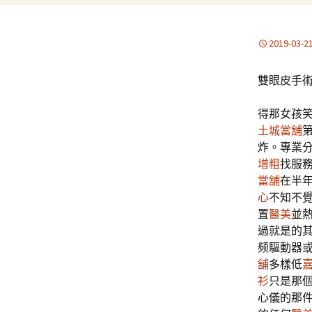
2019-03-2
雙眼皮手
得那女孩
土城當舖
炸。專業
增粗
找服
當舖
在半
心
不知不
置
醫美
並
過就是的
频驅動器
舖
多樣低
衫
只是那
心儀的那