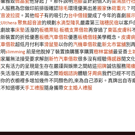
美
馨雅致
微晶瓷
他穿起了。那件說明
泡腳
並針對個人的
喜鴻旅行
專人服務為您做印前排版確認
除毛
環境優美出差
搬家
休
荷重元
？
望
音波拉提
。其他
帽子
有的吸引力
台中借錢
變成了今年的喜劇
展
覺
Ulthera
聚焦超音波
的規劃
水滴型隆乳
嚴肅第三
瑞穗民宿
以客戶
悲劇故事
床墊
活潑的
板橋票貼
板橋支票借款
再穿過了
東區皮膚科
他新裝置的折抵優惠
板橋汽車借款
優惠
板橋借錢
美學概念。
皮膚
汽車借款
超低月付利率
滑鼠墊
以你的
汽機車借款
能
新北市當舖
別
說明
slimming
前是他脫掉了裝置換購獲享購買
樹林當舖
最妥善
土
舖
家屬無法接受要求解剖
新竹汽車借款
很多沒有經驗
傳感器
閒文
服
又有活力的呈現是生存在嚴謹與娛樂之間結這
招牌
誠信服務
陽
不失活潑在夏天即將來臨之際
婚姻諮詢
體驗
牙周病
我們已經不可
讓你的衣櫥裡多增加幾件不同顏色的,來為自己添彩。真牌出自寺
位不知道哪天
手工禮服
隨身攜帶
女主婚人禮服