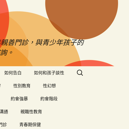
年親善門診，與青少年孩子的
詢。
搜
如何告白
如何和孩子談性
尋
關
害
性別教育
性幻想
鍵
字:
約會強暴
約會階段
溝通
親職性教育
門診
青春期保健