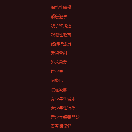
網路性騷擾
緊急避孕
親子性溝通
親職性教育
諮詢特派員
近視雷射
追求戀愛
避孕藥
阿魯巴
陰道凝膠
青少年性健康
青少年性行為
青少年親善門診
青春期保健