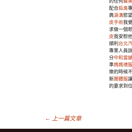
的任何
醫
配合
狐臭
典
淚溝
慾
皮手術
我
求做一個
皮
我安慰
順利
台北
專業人員
分
中和當
準
媽媽禮
樂的時候
新
團體服
的要求到
文
←
上一篇文章