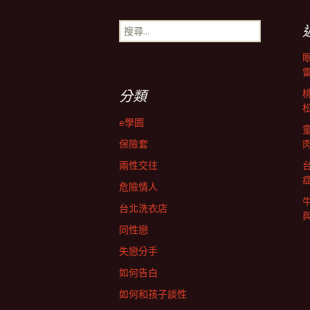
章
搜
尋
導
關
鍵
字:
航
分類
e學園
列
保險套
兩性交往
危險情人
台北洗衣店
同性戀
失戀分手
如何告白
如何和孩子談性