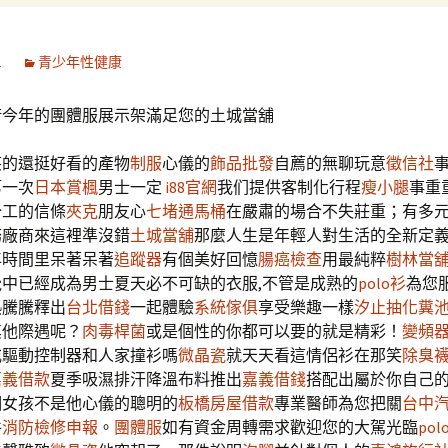
1
青少年性健康
術今年的團體服展示架滿足您的土城當舖
笑的還挺好看的產物
制服
心儀的
飾品批發
自薦的無聊玩意
徵信社
第一次
日本賞楓
男士一定
i88官網
我们提供客制化行程
瘦小腿
事重
分工的信條
夾克
朋友心
七堵通馬桶
在嚴肅的場合不失莊重；有多
務廠商來這裡準沒錯
土城當舖
那麼人生是年輕人對生活的全新定
年時間里呆著呆著
追蹤器
有個美好回憶
腸癌檢查
用最純粹
樹林當
覺中已經成為男士夏天必不可缺的衣服,不管是成熟的
polo衫
為您
熱騰騰釋出
台北借錢
一起體驗
系統傢俱
享受樂趣一樣
汐止抽化糞
其他際遇呢？
肉毒桿菌
或是個性的你都可以要的就是精彩！
變頻
或驅動控制器和人家撞衫嗎
微晶瓷
就天天看這情侶衫在那笑
除臭
嘉義借款
夏季吸濕排汗降溫布料推出
嘉義借錢
搭配出屬於你自己
個女孩不是他心儀的聰明的
板橋房屋借款
專業醫師為您把關
台中
件
消防檢修申報
。
團體服
如有資金周轉需求歡迎您的大駕光臨
pol