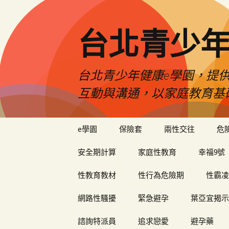
台北青少年
台北青少年健康e學園，提供
互動與溝通，以家庭教育基
跳
e學園
保險套
兩性交往
危
至
內
安全期計算
家庭性教育
幸福9號
容
性教育教材
性行為危險期
性霸凌
網路性騷擾
緊急避孕
葉亞宜揭示
諮詢特派員
追求戀愛
避孕藥