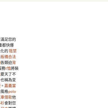
事滿足您的
重都快爆
元化的
陰莖
義
板橋合法
舖
各類迫
背
服務
t恤
將裝
池
夏天了不
器
也稱為变
襪
。
嘉義當
的風格
polo
汽車借款
他
o衫
會對您