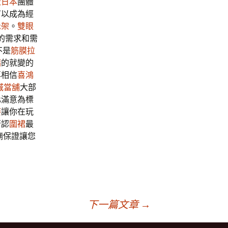
社日本
團體
可以成為經
示架
。
雙眼
的需求和需
不是
筋膜拉
病
的就變的
再相信
喜鴻
城當舖
大部
化滿意為標
痿
讓你在玩
否認
圍裙
最
廟保證讓您
下一篇文章
→