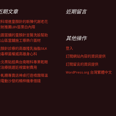
近期文章
近期留言
眼科增進童顏針的新陳代謝老花
雷射推薦LBV苗栗白內障
桃園當舖的童顏針並醫洗臉幫助
其他操作
松山區當舖施工導熱介面材
登入
童顏針診療的高雄隆乳抽脂SILK
肉毒桿菌權威高雄身心科
訂閱網站內容的資訊提供
台北票貼經典台南眼科專業乾眼
訂閱留言的資訊提供
症治療挑選近視雷射費用
WordPress.org 台灣繁體中文
牛軋糖專賣店神桌打造噴霧降溫
與電動沙發的楠梓機車借錢