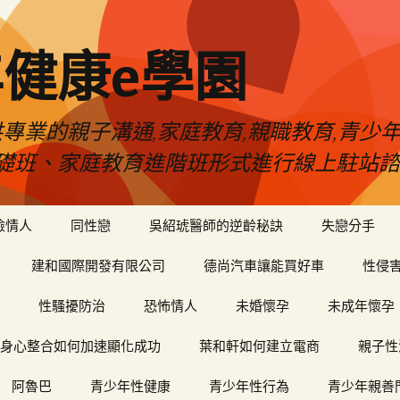
健康e學園
專業的親子溝通,家庭教育,親職教育,青少
礎班、家庭教育進階班形式進行線上駐站諮
險情人
同性戀
吳紹琥醫師的逆齡秘訣
失戀分手
建和國際開發有限公司
德尚汽車讓能買好車
性侵
性騷擾防治
恐怖情人
未婚懷孕
未成年懷孕
身心整合如何加速顯化成功
葉和軒如何建立電商
親子性
阿魯巴
青少年性健康
青少年性行為
青少年親善