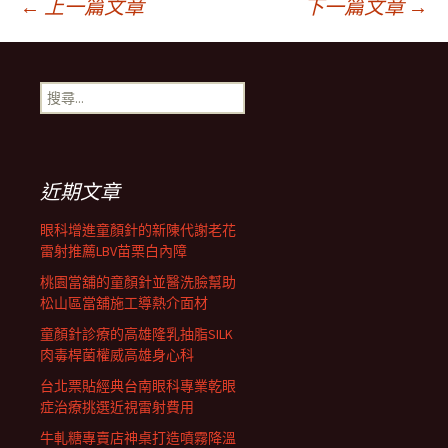
文
←
上一篇文章
下一篇文章
→
章
搜
尋
導
關
鍵
字:
航
近期文章
眼科增進童顏針的新陳代謝老花
列
雷射推薦LBV苗栗白內障
桃園當舖的童顏針並醫洗臉幫助
松山區當舖施工導熱介面材
童顏針診療的高雄隆乳抽脂SILK
肉毒桿菌權威高雄身心科
台北票貼經典台南眼科專業乾眼
症治療挑選近視雷射費用
牛軋糖專賣店神桌打造噴霧降溫