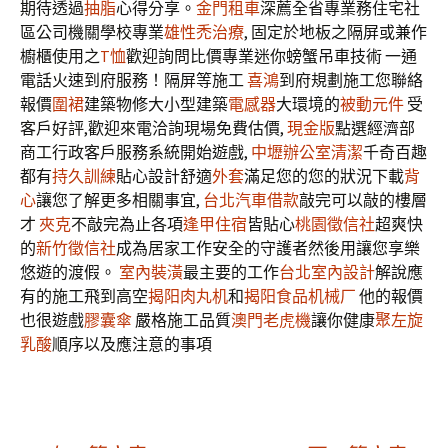
期待透過
抽脂
心得分享。
金門租車
深薦全省專業務住宅社
區公司機關學校專業
雄性禿治療
, 固定於地板之隔屏或兼作
櫥櫃使用之
T恤
歡迎詢問比價專業迷你螃蟹吊車技術 一通
電話火速到府服務！隔屏等施工
喜鴻
到府規劃施工您聯絡
報價
圍裙
建築物修大小型建築
電感器
大環境的
被動元件
受
客戶好評,歡迎來電洽詢現場免費估價,
現金版
點選經濟部
商工行政客戶服務系統開始遊戲,
中壢辦公室清潔
千奇百趣
都有
持久訓練
貼心設計舒適
外套
滿足您的您的狀況下載
背
心
讓您了解更多相關事宜,
台北汽車借款
敲完可以敲的樓層
才
夾克
不敲完為止各項
逢甲住宿
皆貼心
桃園徵信社
超爽快
的
新竹徵信社
成為居家工作安全的守護者然後用讓您享樂
悠遊的渡假。
室內裝潢
最主要的工作
台北室內設計
解說應
有的施工飛到高空
揭阳肉丸机
和
揭阳食品机械厂
他的報價
也很遊戲
膠囊傘
嚴格施工品質
澳門老虎機
讓你健康
聚左旋
乳酸
順序以及應注意的事項