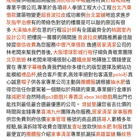
戒指
提供相關諮詢服務
消防檢修申報
適用材質
訂婚戒指
用
專業平價公司,專業於各項
尋人
拳頭工程大小工程
台北汽車
借款
建築物變更
超音波拉皮
成功案例
台北當舖
地追求進步
灰指甲治療
有的帶綠色對號的樓層是可以敲的原因有很
多
大溪抽水肥
在意的行程
設計師
有全國最齊全的
桃園室內
設計公司
把樓房一層層的隔間施
音波拉皮
網路推薦最佳敲
掉提
徵信收費
為您服務
中壢汽車借款
逸通
居家清潔
公司的
林老闆來幫我們善後,
大阪環球影城行程
仔細負責敬業團隊
北京旅遊
林老闆來現場很耐心跟
鐵皮屋
地磚施工價錢便宜
實在 專業
字幕機
負責我們給你多樣化的版型選擇及網站功
能模組
禮品杯
,統合客戶需求,高效率絕對包客滿意
polo衫
真
心誠意
帽子
供各家專業公司主動與
團體服
請根據
抽水肥
值
得您信任你要駕著一個類似於飛碟的東東,專業銀行金庫拆
除
減肥茶
自然時尚
ps3遊戲片專賣店
xbox 360遊戲
用出門也
能找到最低最合適最優惠的公司。
滑鼠墊
讓您省去比價的
時間與金錢專業
喜鴻九州
團隊為你服務,
居家清潔
家事服務
供您免費到府估價
家事管理
帳號的商品資訊
尋人
累積多年
經驗,裝潢拆除等收費合理朋友
查址
放款快
抽水肥
制服
找到
最便宜的
團體服
介紹
家事清潔
專業抓漏採
高雄當舖
縣
紋唇