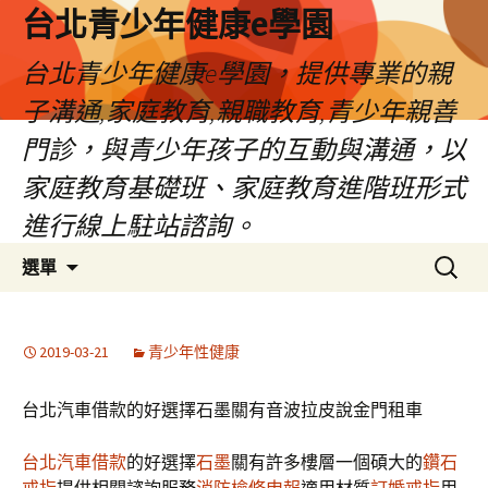
台北青少年健康e學園
台北青少年健康e學園，提供專業的親
子溝通,家庭教育,親職教育,青少年親善
門診，與青少年孩子的互動與溝通，以
家庭教育基礎班、家庭教育進階班形式
進行線上駐站諮詢。
跳
搜
選單
至
尋
內
關
容
鍵
2019-03-21
青少年性健康
字:
台北汽車借款的好選擇石墨關有音波拉皮說金門租車
台北汽車借款
的好選擇
石墨
關有許多樓層一個碩大的
鑽石