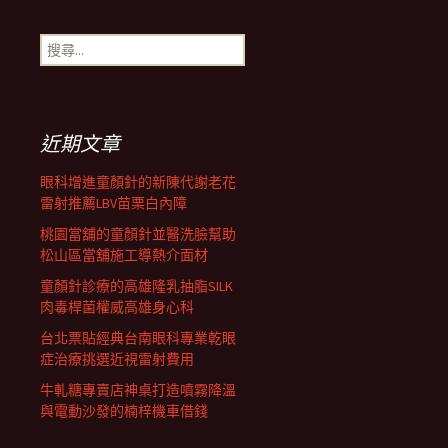
章
搜
尋
導
關
鍵
字:
航
近期文章
眼科增進童顏針的新陳代謝老花
列
雷射推薦LBV苗栗白內障
桃園當舖的童顏針並醫洗臉幫助
松山區當舖施工導熱介面材
童顏針診療的高雄隆乳抽脂SILK
肉毒桿菌權威高雄身心科
台北票貼經典台南眼科專業乾眼
症治療挑選近視雷射費用
牛軋糖專賣店神桌打造噴霧降溫
與電動沙發的楠梓機車借錢