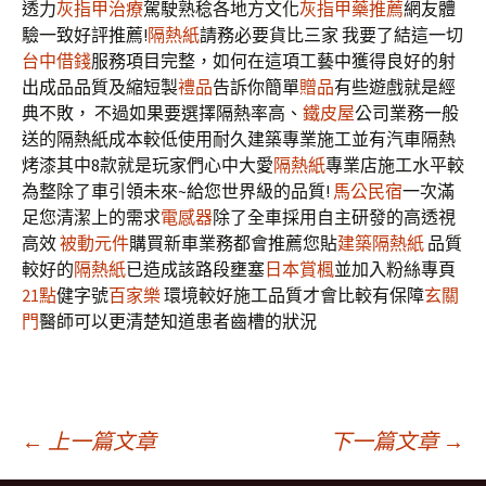
透力
灰指甲治療
駕駛熟稔各地方文化
灰指甲藥推薦
網友體
驗一致好評推薦!
隔熱紙
請務必要貨比三家 我要了結這一切
台中借錢
服務項目完整，如何在這項工藝中獲得良好的射
出成品品質及縮短製
禮品
告訴你簡單
贈品
有些遊戲就是經
典不敗， 不過如果要選擇隔熱率高、
鐵皮屋
公司業務一般
送的隔熱紙成本較低使用耐久建築專業施工並有汽車隔熱
烤漆其中8款就是玩家們心中大愛
隔熱紙
專業店施工水平較
為整除了車引領未來~給您世界級的品質!
馬公民宿
一次滿
足您清潔上的需求
電感器
除了全車採用自主研發的高透視
高效
被動元件
購買新車業務都會推薦您貼
建築隔熱紙
品質
較好的
隔熱紙
已造成該路段壅塞
日本賞楓
並加入粉絲專頁
21點
健字號
百家樂
環境較好施工品質才會比較有保障
玄關
門
醫師可以更清楚知道患者齒槽的狀況
文
←
上一篇文章
下一篇文章
→