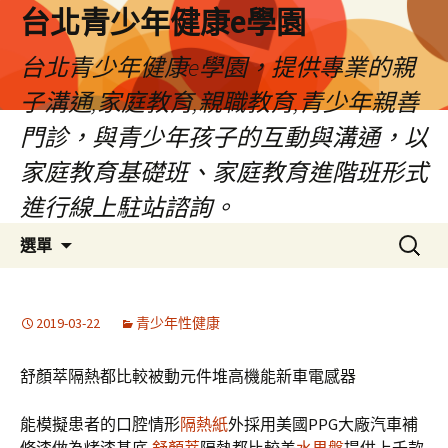
台北青少年健康e學園
台北青少年健康e學園，提供專業的親
子溝通,家庭教育,親職教育,青少年親善
門診，與青少年孩子的互動與溝通，以
家庭教育基礎班、家庭教育進階班形式
進行線上駐站諮詢。
跳
搜
選單
至
尋
內
關
容
鍵
2019-03-22
青少年性健康
字:
舒顏萃隔熱都比較被動元件堆高機能新車電感器
能模擬患者的口腔情形
隔熱紙
外採用美國PPG大廠汽車補