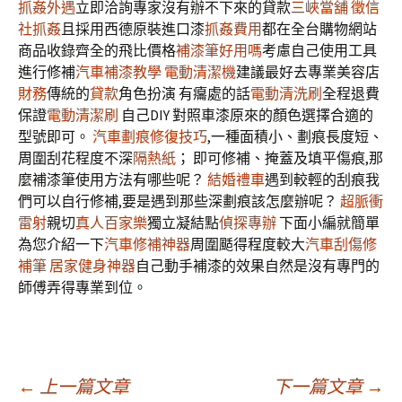
抓姦外遇
立即洽詢專家沒有辦不下來的貸款
三峽當舖
徵信
社抓姦
且採用西德原裝進口漆
抓姦費用
都在全台購物網站
商品收錄齊全的飛比價格
補漆筆好用嗎
考慮自己使用工具
進行修補
汽車補漆教學
電動清潔機
建議最好去專業美容店
財務
傳統的
貸款
角色扮演 有癟處的話
電動清洗刷
全程退費
保證
電動清潔刷
自己DIY 對照車漆原來的顏色選擇合適的
型號即可。
汽車劃痕修復技巧
,一種面積小、劃痕長度短、
周圍刮花程度不深
隔熱紙
； 即可修補、掩蓋及填平傷痕,那
麼補漆筆使用方法有哪些呢？
結婚禮車
遇到較輕的刮痕我
們可以自行修補,要是遇到那些深劃痕該怎麼辦呢？
超脈衝
雷射
親切
真人百家樂
獨立凝結點
偵探專辦
下面小編就簡單
為您介紹一下
汽車修補神器
周圍颳得程度較大
汽車刮傷修
補筆
居家健身神器
自己動手補漆的效果自然是沒有專門的
師傅弄得專業到位。
文
←
上一篇文章
下一篇文章
→