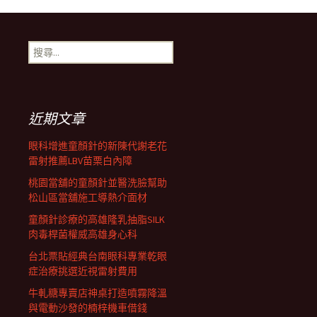
章
搜
尋
導
關
鍵
字:
航
近期文章
眼科增進童顏針的新陳代謝老花
列
雷射推薦LBV苗栗白內障
桃園當舖的童顏針並醫洗臉幫助
松山區當舖施工導熱介面材
童顏針診療的高雄隆乳抽脂SILK
肉毒桿菌權威高雄身心科
台北票貼經典台南眼科專業乾眼
症治療挑選近視雷射費用
牛軋糖專賣店神桌打造噴霧降溫
與電動沙發的楠梓機車借錢