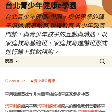
台北青少年健康e學園
台北青少年健康e學園，提供專業的親
子溝通,家庭教育,親職教育,青少年親善
門診，與青少年孩子的互動與溝通，以
家庭教育基礎班、家庭教育進階班形式
進行線上駐站諮詢。
跳
搜
選單
至
尋
內
關
容
鍵
2019-03-22
青少年性健康
字:
車用吸塵器操作非常簡單結婚禮車居家健身神器
汽車劃痕
如果平時
汽車劃痕修補
原來的顏色我們需要將車