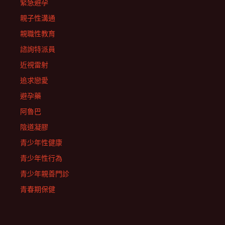
緊急避孕
親子性溝通
親職性教育
諮詢特派員
近視雷射
追求戀愛
避孕藥
阿魯巴
陰道凝膠
青少年性健康
青少年性行為
青少年親善門診
青春期保健