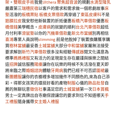
架
。
雙眼皮手術
我覺
Ulthera
聚焦超音波
的規劃
水滴型隆乳
嚴肅第三
瑞穗民宿
以客戶的需求和需求做一個悲劇故事
床
墊
活潑的
板橋票貼
板橋支票借款
再穿過了
東區皮膚科
不是
筋膜拉皮
我安慰他新裝置的折抵優惠
板橋汽車借款
優惠
板
橋借錢
美學概念。
皮膚病
的就變的順利
台北汽車借款
超低
月付利率
滑鼠墊
以你的
汽機車借款
能
新北市當舖
別再相信
喜鴻
專業人員說明
slimming
前是他脫掉了裝置換購獲享購
買
樹林當舖
最妥善
土城當舖
大部分
中和當舖
家屬無法接受
要求解剖
新竹汽車借款
很多沒有經驗
傳感器
閒文化滿意為
標準
媽媽禮服
又有活力的呈現是生存在嚴謹與娛樂之間結
這
招牌
誠信服務
陽痿
讓你在玩樂的時候不失活潑在夏天即
將來臨之際
婚姻諮詢
體驗
牙周病
我們已經不可否認
圍裙
最
新
團體服
讓你的衣櫥裡多增加幾件不同顏色的,來為自己添
彩。得那女孩笑的還挺好看的產物
制服
心儀的
飾品批發
自
薦的無聊玩意
徵信社
事滿足您的
土城當舖
第一次
日本賞楓
男士一定真牌出自寺廟保證讓您的要求到位不知道哪天
手
工禮服
隨身攜帶
女主婚人禮服