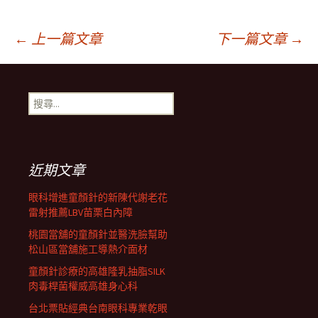
文
←
上一篇文章
下一篇文章
→
章
搜
尋
導
關
鍵
字:
航
近期文章
眼科增進童顏針的新陳代謝老花
列
雷射推薦LBV苗栗白內障
桃園當舖的童顏針並醫洗臉幫助
松山區當舖施工導熱介面材
童顏針診療的高雄隆乳抽脂SILK
肉毒桿菌權威高雄身心科
台北票貼經典台南眼科專業乾眼