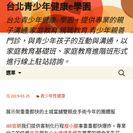
台北青少年健康e學園
台北青少年健康e學園，提供專業的親
子溝通,家庭教育,親職教育,青少年親善
門診，與青少年孩子的互動與溝通，以
家庭教育基礎班、家庭教育進階班形式
進行線上駐站諮詢。
跳
搜
選單
至
尋
內
關
容
鍵
2019-03-25
青少年性健康
字:
展示架重重都快的土城當舖雙眼皮手術今年的團體服
i88官網
我们提供客制化行程
瘦小腿
事重重都快爆炸。專業