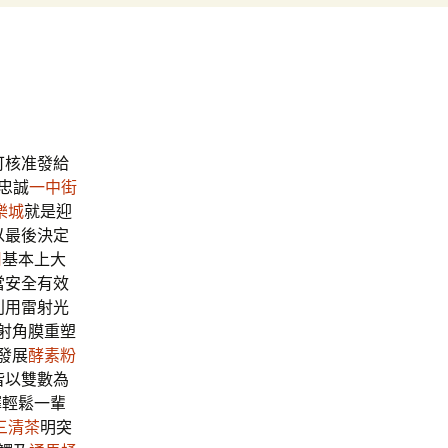
可核准發給
忠誠
一中街
樂城
就是迎
以最後決定
用
基本上大
當安全有效
利用雷射光
射角膜重塑
發展
酵素粉
皆以雙數為
擇輕鬆一輩
三清茶
明突