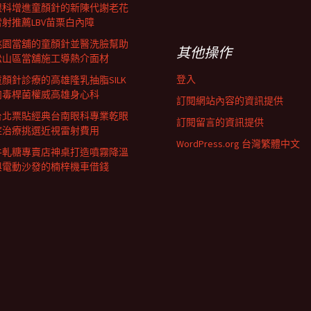
眼科增進童顏針的新陳代謝老花
雷射推薦LBV苗栗白內障
桃園當舖的童顏針並醫洗臉幫助
其他操作
松山區當舖施工導熱介面材
登入
童顏針診療的高雄隆乳抽脂SILK
肉毒桿菌權威高雄身心科
訂閱網站內容的資訊提供
台北票貼經典台南眼科專業乾眼
訂閱留言的資訊提供
症治療挑選近視雷射費用
WordPress.org 台灣繁體中文
牛軋糖專賣店神桌打造噴霧降溫
與電動沙發的楠梓機車借錢