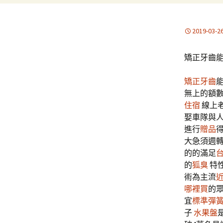
2019-03-2
矯正牙齒
矯正牙齒
無上的額
住宿
線上
娶車隊與
進行
贈品
大急須週
的的滿足
的
狐臭
特
術為主流
哪裡買
的
宜
標準彈
子
水果盤