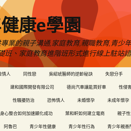
健康e學園
專業的親子溝通,家庭教育,親職教育,青少
礎班、家庭教育進階班形式進行線上駐站諮
險情人
同性戀
吳紹琥醫師的逆齡秘訣
失戀分手
建和國際開發有限公司
德尚汽車讓能買好車
性侵
性騷擾防治
恐怖情人
未婚懷孕
未成年懷孕
身心整合如何加速顯化成功
葉和軒如何建立電商
親子性
阿魯巴
青少年性健康
青少年性行為
青少年親善