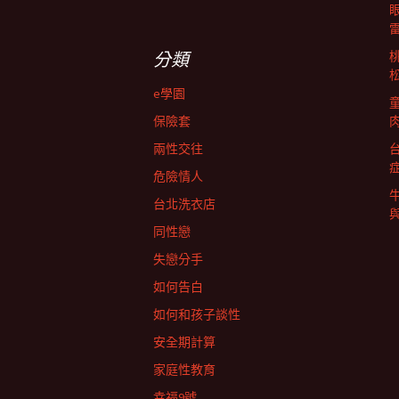
導
關
鍵
字:
航
分類
e學園
列
保險套
兩性交往
危險情人
台北洗衣店
同性戀
失戀分手
如何告白
如何和孩子談性
安全期計算
家庭性教育
幸福9號