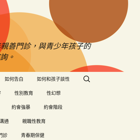
年親善門診，與青少年孩子的
詢。
搜
如何告白
如何和孩子談性
尋
關
害
性別教育
性幻想
鍵
字:
約會強暴
約會階段
溝通
親職性教育
門診
青春期保健