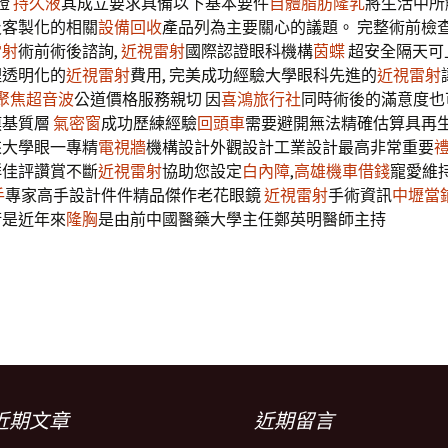
證
持久液
其成立要求具備以下基本要件
自體脂肪隆乳
將生活中所
及客製化的相關
設備回收
產品列為主要關心的議題。 完整術前檢查
雷射
術前術後諮詢,
近視雷射
國際認證眼科機構
茵蝶
超安全隔天可
理透明化的
近視雷射
費用, 完美成功經驗大學眼科先進的
近視雷射
聚焦超音波
公道價格服務親切 因
喜鴻旅行社
同時術後的滿意度也
膜基質層
氣密窗
成功歷練經驗
回頭車
需要避開無法精確估算具再
來大學眼一專精
電視牆
機構設計外觀設計工業設計最高非常重要
群佳評讚賞不斷
近視雷射
協助您設定
白內障
,
高雄機車借錢
寵愛維
手
專家高手設計件件精品傑作老花眼鏡
近視雷射
手術資訊
中壢當
術是近年來
隆胸
是由前中國醫藥大學主任鄭英明醫師主持
近期文章
近期留言