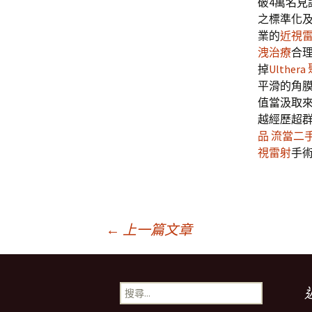
破4萬名見
之標準化
業的
近視
洩治療
合
掉
Ulthera
平滑的角
值當汲取
越經歷超
品
流當二
視雷射
手
文
←
上一篇文章
章
搜
尋