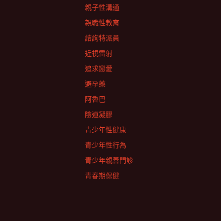
親子性溝通
親職性教育
諮詢特派員
近視雷射
追求戀愛
避孕藥
阿魯巴
陰道凝膠
青少年性健康
青少年性行為
青少年親善門診
青春期保健