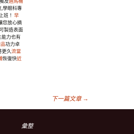
觸及
通馬桶
,學眼科專
上班！
早
讓您放心摘
可製造表面
生能力也有
禮品
功力卓
持更久
流當
鋪
恢復快
近
下一篇文章
→
彙整