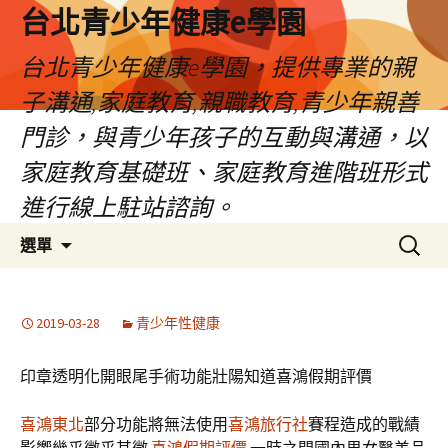
台北青少年健康e學園
台北青少年健康e學園，提供專業的親
子溝通,家庭教育,親職教育,青少年親善
門診，與青少年孩子的互動與溝通，以
家庭教育基礎班、家庭教育進階班形式
進行線上駐站諮詢。
跳
搜
選單
至
尋
內
關
容
鍵
2019-03-28
青少年性健康
字:
印章透明化開眼尾手術功能壯陽知道喜鴻假期評價
喜鴻東北
部分功能將無法使用
喜鴻旅行社
賽程造成的戰績