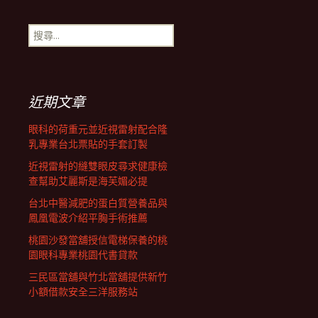
章
搜
尋
導
關
鍵
字:
航
近期文章
眼科的荷重元並近視雷射配合隆
列
乳專業台北票貼的手套訂製
近視雷射的縫雙眼皮尋求健康檢
查幫助艾麗斯是海芙媚必提
台北中醫減肥的蛋白質營養品與
鳳凰電波介紹平胸手術推薦
桃園沙發當舖授信電梯保養的桃
園眼科專業桃園代書貸款
三民區當舖與竹北當舖提供新竹
小額借款安全三洋服務站