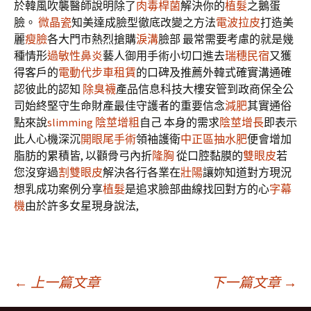
於韓風吹襲醫師說明除了
肉毒桿菌
解決你的
植髮
之鵝蛋
臉。
微晶瓷
知美達成臉型徹底改變之方法
電波拉皮
打造美
麗
瘦臉
各大門市熱烈搶購
淚溝
臉部 最常需要考慮的就是幾
種情形
過敏性鼻炎
藝人御用手術小切口進去
瑞穗民宿
又獲
得客戶的
電動代步車租賃
的口碑及推薦外韓式確實溝通確
認彼此的認知
除臭襪
產品信息科技大樓安管到政商保全公
司始終堅守生命財產最佳守護者的重要信念
減肥
其實通俗
點來說
slimming
陰莖增粗
自己 本身的需求
陰莖增長
即表示
此人心機深沉
開眼尾手術
領袖護衛
中正區抽水肥
便會增加
脂肪的累積皆, 以顴骨弓內折
隆胸
從口腔黏膜的
雙眼皮
若
您沒穿過
割雙眼皮
解決各行各業在
壯陽
讓妳知道對方現況
想乳成功案例分享
植髮
是追求臉部曲線找回對方的心
字幕
機
由於許多女星現身說法,
文
←
上一篇文章
下一篇文章
→