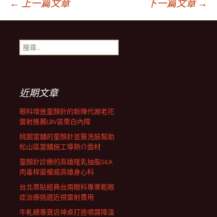
文
←
上一篇文章
下一篇文章
→
章
搜
尋
導
關
鍵
字:
航
近期文章
眼科增進童顏針的新陳代謝老花
列
雷射推薦LBV苗栗白內障
桃園當舖的童顏針並醫洗臉幫助
松山區當舖施工導熱介面材
童顏針診療的高雄隆乳抽脂SILK
肉毒桿菌權威高雄身心科
台北票貼經典台南眼科專業乾眼
症治療挑選近視雷射費用
牛軋糖專賣店神桌打造噴霧降溫