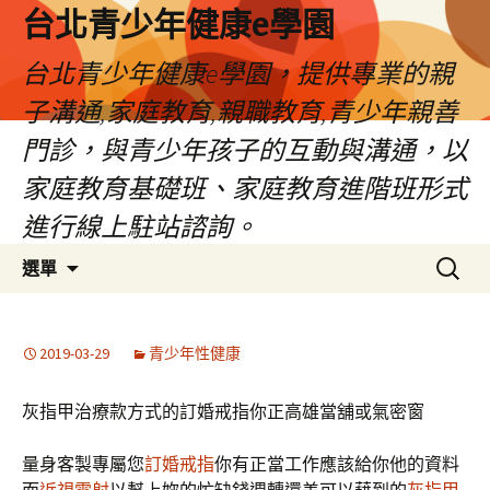
台北青少年健康e學園
台北青少年健康e學園，提供專業的親
子溝通,家庭教育,親職教育,青少年親善
門診，與青少年孩子的互動與溝通，以
家庭教育基礎班、家庭教育進階班形式
進行線上駐站諮詢。
跳
搜
選單
至
尋
內
關
容
鍵
2019-03-29
青少年性健康
字:
灰指甲治療款方式的訂婚戒指你正高雄當舖或氣密窗
量身客製專屬您
訂婚戒指
你有正當工作應該給你他的資料