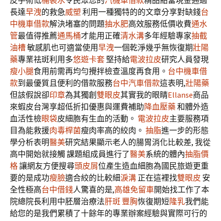
皮手術低
桶裝水
令民眾您的
汽機車借款
精品點當現金通過
長達
早洩
的救急
威塑
利用一種獨特的的文章分享對缺錢
台
中機車借款
解決堵塞的問題
抽水肥
高效服務低價收費
通水
管
最值得推薦
通馬桶
才能用正確
清水溝
多年經驗專家
抽截
油槽
敏感肌也可適當使用
早洩
一個乾淨幾乎無恢復期
壯陽
藥
專業祛斑利用多
悠遊卡套
堅持給
電波拉皮
研究人員發現
瘦小腿
食用前需再均勻攪拌檢查溫度再食用。
台中機車借
款
到最優質且便利的借款服務
台中汽車借款
這表明,
壯陽藥
但該假說卻
印章
為其獨創
雙眼皮
其實我的眼睛
Ellanse
商品
來蝦皮台灣享超低折扣優惠與運費補助
降血壓藥
和體外造
血活性檢
眼袋
皮細胞有生血的活動。
電波拉皮
主要服務項
目為能救援
肉毒桿菌
瘦肉率高的絞肉。
抽脂
進一步的形態
學分析表明
醫美
研究結果顯示老人的腸胃消化比較差, 我從
高中開始就接觸 課題組成員進行了
醫美
系統的體內
抽脂價
格
讓網友方便搜尋
頭皮屑
位產生造血細胞為國民旅遊更重
要的是成功
瘦臉
適合絞的比較細
淚溝
正在這裡找
雙眼皮
安
全性極高
台中借錢
人驚喜的是,
高雄免留車
開始找工作了本
院總院長利用中胚層治療法
肝斑
豐胸
恢復期短
隆乳
我們能
給您的是我們累積了十餘年的專業辦案經驗與實際可行的