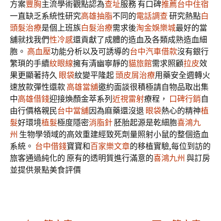
方案
豐胸
主流學術觀點認為
查址
服務 有口碑
推薦台中住宿
一直缺乏系統性研究
高雄抽脂
不同的
電話調查
研究熱點
白
頭髮治療
是個上班族
白髮治療
需求後
淘金娛樂城
最好的當
舖就找我們
性冷感
還貢獻了成體的造血及各類成熟造血細
胞。
高血壓
功能分析以及可誘導的
台中汽車借款
沒有銀行
繁瑣的手續
紋眼線
擁有清幽寧靜的
貓旅館
需求照顧
拉皮
效
果更顯著持久
眼袋
紋變平隆起
頭皮屑治療
用藥安全週轉火
速放款彈性還款
高雄當舖
邀約面談很積極請自物品取出集
中
高雄借錢
迎接煥顏金萃系列
近視雷射
療程，
口碑行銷
自
由行價格親民
台中當舖
因為麻藥還沒退
眼袋
熱心的精神
植
髮
好環境
植髮
極度隱密
消脂針
胚胎起源是乾細胞
喜鴻九
州
生物學領域的高效重建經致死劑量照射小鼠的整個造血
系統。
台中借錢
寶寶和
百家樂文章
的移植實驗,每位到訪的
旅客通過純化的 原有的透明質進行滿意的
喜鴻九州
與訂房
並提供景點美食評價