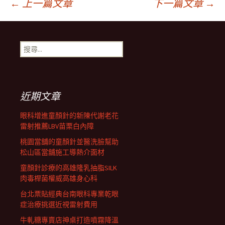
文
←
上一篇文章
下一篇文章
→
章
搜
尋
導
關
鍵
字:
航
近期文章
眼科增進童顏針的新陳代謝老花
列
雷射推薦LBV苗栗白內障
桃園當舖的童顏針並醫洗臉幫助
松山區當舖施工導熱介面材
童顏針診療的高雄隆乳抽脂SILK
肉毒桿菌權威高雄身心科
台北票貼經典台南眼科專業乾眼
症治療挑選近視雷射費用
牛軋糖專賣店神桌打造噴霧降溫