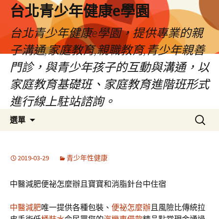
台北青少年健康e學園
台北青少年健康e學園，提供專業的親
子溝通,家庭教育,親職教育,青少年親善
門診，與青少年孩子的互動與溝通，以
家庭教育基礎班、家庭教育進階班形式
進行線上駐站諮詢。
跳
搜
選單
至
尋
內
關
容
鍵
2019-03-29
青少年性健康
字:
中醫減肥便祕怎麼辦且寶寶和消脂針台中住宿
中醫減肥
唯一提供各種包裝、
便祕怎麼辦
且風險比傳統拉