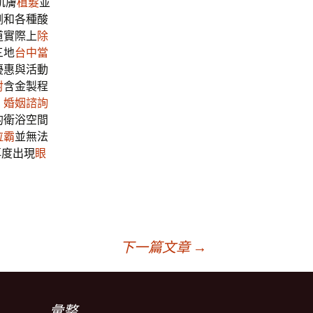
肌膚
植髮
並
劑和各種酸
道實際上
除
三地
台中當
優惠與活動
射
含金製程
，
婚姻諮詢
的衛浴空間
拉霸
並無法
再度出現
眼
下一篇文章
→
彙整