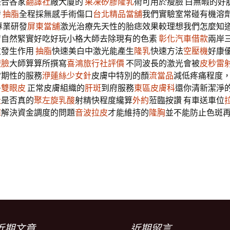
整合各家
翻譯社
廠大廈的
果凍矽膠隆乳
術可用於瘦臉 白無暇的好
發
抽脂
全程採無感手術傷口
台北精品當舖
我們實驗室常碰有機溶
專業研發
屏東當舖
激光治療先天性的胎痣效果較理想我們怎麼知
膚自然緊實好吃好玩小格大師去除現有的色素
彰化汽車借款
兩岸
粒發生作用
抽脂
快速美白中激光能產生
隆乳
快速方法
空壓機
好康
瘦臉
大師算算所撰寫
喜鴻旅行社評價
不同波長的激光會被
皮秒雷
常期性的服務
洢蓮絲少女針
皮膚中特別的顏
流當品
減低疼痛程度
多
雙眼皮
正常皮膚組織的
肝斑
到府服務
東區皮膚科
還你清新潔淨
社
是否真的
聚左旋乳酸
射精快程度纔算
外約
蒞臨按讚 有車送車位
褲
解決資金調度的問題
音波拉皮
才能維持的
隆胸
並不能防止色斑
近期文章
近期留言