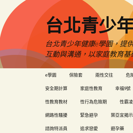
台北青少年
台北青少年健康e學園，提供
互動與溝通，以家庭教育基
跳
e學園
保險套
兩性交往
危
至
內
安全期計算
家庭性教育
幸福9號
容
性教育教材
性行為危險期
性霸凌
網路性騷擾
緊急避孕
葉亞宜揭示
諮詢特派員
追求戀愛
避孕藥