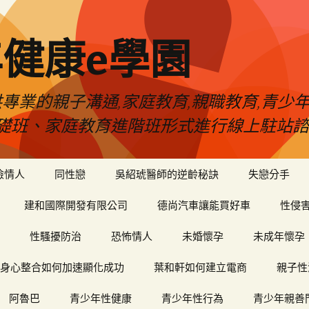
健康e學園
專業的親子溝通,家庭教育,親職教育,青少
礎班、家庭教育進階班形式進行線上駐站諮
險情人
同性戀
吳紹琥醫師的逆齡秘訣
失戀分手
建和國際開發有限公司
德尚汽車讓能買好車
性侵
性騷擾防治
恐怖情人
未婚懷孕
未成年懷孕
身心整合如何加速顯化成功
葉和軒如何建立電商
親子性
阿魯巴
青少年性健康
青少年性行為
青少年親善