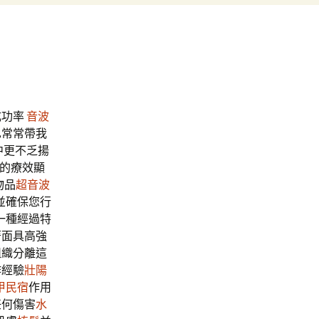
成功率
音波
也常常帶我
中更不乏揚
 的療效顯
物品
超音波
並確保您行
一種經過特
著面具高強
組織分離這
作經驗
壯陽
甲民宿
作用
任何傷害
水