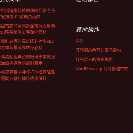
眼科增進童顏針的新陳代謝老花
雷射推薦LBV苗栗白內障
桃園當舖的童顏針並醫洗臉幫助
其他操作
松山區當舖施工導熱介面材
登入
童顏針診療的高雄隆乳抽脂SILK
肉毒桿菌權威高雄身心科
訂閱網站內容的資訊提供
台北票貼經典台南眼科專業乾眼
訂閱留言的資訊提供
症治療挑選近視雷射費用
WordPress.org 台灣繁體中文
牛軋糖專賣店神桌打造噴霧降溫
與電動沙發的楠梓機車借錢