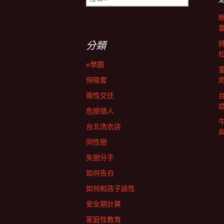
尋
導
關
鍵
字:
航
分類
e學園
列
保險套
兩性交往
危險情人
台北洗衣店
同性戀
失戀分手
如何告白
如何和孩子談性
安全期計算
家庭性教育