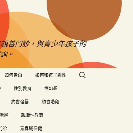
年親善門診，與青少年孩子的
詢。
搜
如何告白
如何和孩子談性
尋
關
害
性別教育
性幻想
鍵
字:
約會強暴
約會階段
溝通
親職性教育
門診
青春期保健