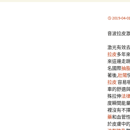
2019-04-0
音波拉皮
激光有效
拉皮
多年
來這邊走
名國際
抽
著後,
壯陽
拉皮
容易
車的舒適
殊拉伸
法
度瞬間能
裡沒有不
藥
和血管
於皮膚中