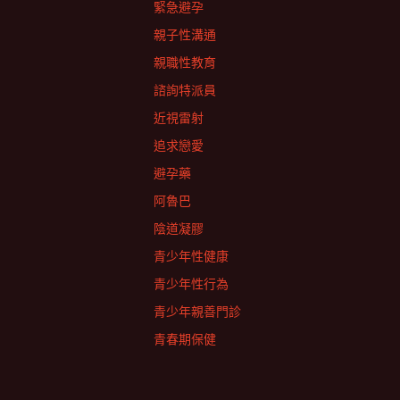
緊急避孕
親子性溝通
親職性教育
諮詢特派員
近視雷射
追求戀愛
避孕藥
阿魯巴
陰道凝膠
青少年性健康
青少年性行為
青少年親善門診
青春期保健