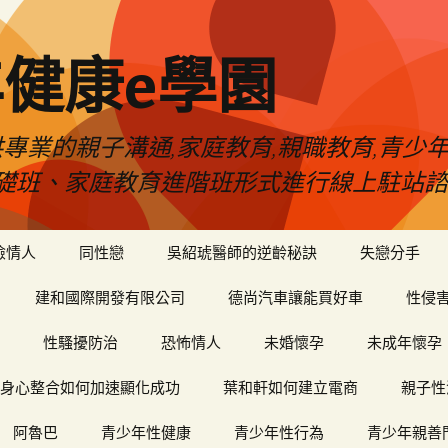
健康e學園
專業的親子溝通,家庭教育,親職教育,青少
礎班、家庭教育進階班形式進行線上駐站諮
險情人
同性戀
吳紹琥醫師的逆齡秘訣
失戀分手
建和國際開發有限公司
德尚汽車讓能買好車
性侵
性騷擾防治
恐怖情人
未婚懷孕
未成年懷孕
身心整合如何加速顯化成功
葉和軒如何建立電商
親子性
阿魯巴
青少年性健康
青少年性行為
青少年親善