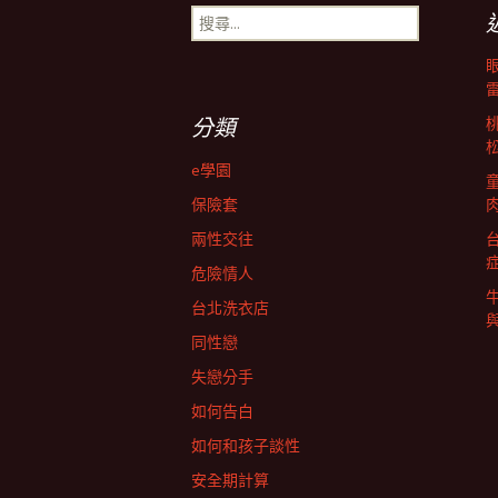
章
搜
尋
導
關
鍵
字:
航
分類
e學園
列
保險套
兩性交往
危險情人
台北洗衣店
同性戀
失戀分手
如何告白
如何和孩子談性
安全期計算