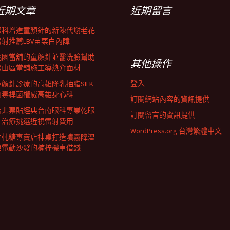
近期文章
近期留言
眼科增進童顏針的新陳代謝老花
雷射推薦LBV苗栗白內障
桃園當舖的童顏針並醫洗臉幫助
其他操作
松山區當舖施工導熱介面材
登入
童顏針診療的高雄隆乳抽脂SILK
肉毒桿菌權威高雄身心科
訂閱網站內容的資訊提供
台北票貼經典台南眼科專業乾眼
訂閱留言的資訊提供
症治療挑選近視雷射費用
WordPress.org 台灣繁體中文
牛軋糖專賣店神桌打造噴霧降溫
與電動沙發的楠梓機車借錢