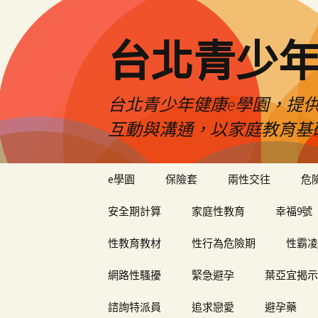
台北青少年
台北青少年健康e學園，提供
互動與溝通，以家庭教育基
跳
e學園
保險套
兩性交往
危
至
內
安全期計算
家庭性教育
幸福9號
容
性教育教材
性行為危險期
性霸凌
網路性騷擾
緊急避孕
葉亞宜揭示
諮詢特派員
追求戀愛
避孕藥