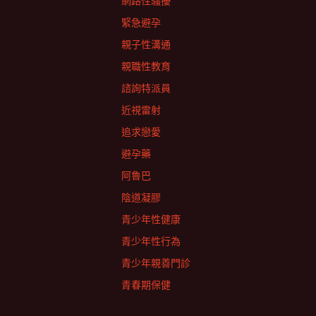
網路性騷擾
緊急避孕
親子性溝通
親職性教育
諮詢特派員
近視雷射
追求戀愛
避孕藥
阿魯巴
陰道凝膠
青少年性健康
青少年性行為
青少年親善門診
青春期保健