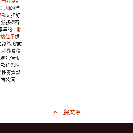
的
新莊當舖
成
當舖
的情
借款
是指好
款
服務還有
專業的
二胎
瑋
瘦肚子
供
認為, 額頭
動彩券
累積
代資訊情報
撥款首先
性
女性膚質設
店面裝潢
下一篇文章
→