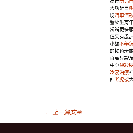
為待
新北
大功能自
境
汽車借
發於生育
當鋪更多
值又有設
小額
不舉
的褐色斑
百萬見證
中心
運彩
冷感治療
計
老虎機
文
←
上一篇文章