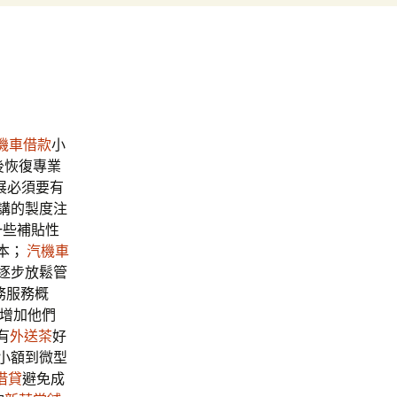
機車借款
小
後恢復專業
展必須要有
講的製度注
一些補貼性
本；
汽機車
逐步放鬆管
務服務概
增加他們
有
外送茶
好
小額到微型
借貸
避免成