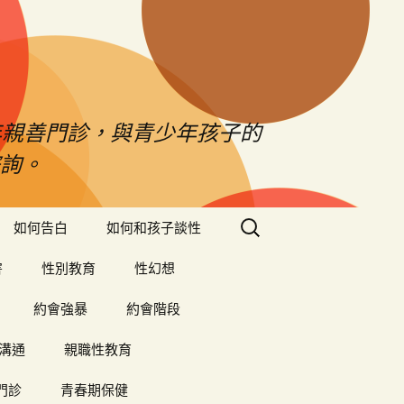
年親善門診，與青少年孩子的
詢。
搜
如何告白
如何和孩子談性
尋
關
害
性別教育
性幻想
鍵
字:
約會強暴
約會階段
溝通
親職性教育
門診
青春期保健