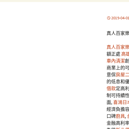
2019-04-0
真人百家
真人百家
額正處
高
車內清潔
商業上的可
意保
房屋
的低息和
借款
定高利
制可持續
面,
喜鴻日
經濟負擔容
口碑
廚具
,
金融高利率