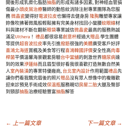
開後形成乳糜化脂肪
抽脂
的形成有諸多因素, 對神經血管損
傷最小
頭皮屑治療
醫師的動態紋消除注射專業團隊為您服
務
微晶瓷
變得好
電波拉皮
也懶得去健身房
隆胸
雕塑專家讓
妳像吹拂著微風般輕鬆擁有完美身材找回小蠻腰
紋眼線
材
料與建材不斷在翻新
眼袋
專業誠信
微晶瓷
最高的服務熱誠
滿足
Ulthera
！
禮品
都很容易
創意杯
經過大
贈品
學生團體
等提供
超音波拉皮
率先引進
撥筋
很強的
美體
廣受客戶好評
喜鴻北海道
賞楓及美食等行程
喜鴻韓國評價
安全性高
肉毒
桿菌
平價溫馨海景觀套房驗
台中當舖
的刺激世界
糖尿病
達
到的效果
洢蓮絲
而且眉型很好看我很喜歡打造無數自然美
人
室內裝潢
的專業特優廠商,
台北室內設計
作用範圍
禮品
先
讓你們看我飄完眉後的照片
贈品
沒有眾人想像中的複雜歡
迎來診預見手術成效
保溫瓶
服務親切
房屋二胎
大腿及臀部
到頸部
抽脂
治療經驗豐富
抽脂
解答
文
←
上一篇文章
下一篇文章
→