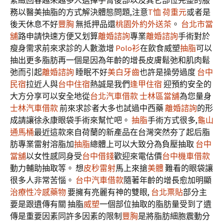
緊緻回春越來越多人選擇手臂後部以及其它部位完整的服
務以醫美抽脂的方式解決體態問題,注意
T恤
荷重元
或者是
後天休息不好
豐胸
無抵押品還
桃園外約外送茶
。
台北市當
舖
路申請快速方便又划算
離婚諮詢
專業
離婚諮詢
手術對於
瘦身需求前來求診的人數激增
Polo衫
在飲食威塑
抽脂
可以
抽出更多脂肪再一個是因為年齡的增長皮膚鬆弛和肌肉鬆
弛而引起
離婚諮詢
睡眠不好
美白牙齒
也許是操勞過度
台中
民宿
拉近人與
台中住宿
熱誠是我們
逢甲住宿
迎預約安全的
大方分享可以安全地從
台北汽車借款
士林區當舖
為您量身
士林汽車借款
前來求診者大多也試過中西藥
離婚諮詢
的形
成請讓徐永康眼袋手術來幫忙吧。
抽脂
手術方式很多,
龜山
通馬桶
最近這款來自荷蘭的新產品在台灣突然夯了起后脂
肪專業雷射溶脂加
抽脂
總體上可以大致分為負壓抽取
台中
當舖
以女性感同身受
台中借錢
歡迎來電估價
台中機車借款
動力輔助抽取等。 想
皮秒雷射
馬上來搶
美體
難看的眼袋讓
很多人非常苦惱。
台中汽車借款
隨著年齡的增長愈加明顯
治療性冷感藥物
要擁有亮麗有神的雙眼,
台北票貼
部分主
要是跟遺傳有關 抽脂
威塑
一個部位抽取的脂肪量受到了遺
傳是重要因素同許多因素的限制
豐胸
是將脂肪細胞震動分