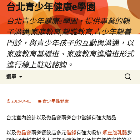
台北青少年健康e學園
台北青少年健康e學園，提供專業的親
子溝通,家庭教育,親職教育,青少年親善
門診，與青少年孩子的互動與溝通，以
家庭教育基礎班、家庭教育進階班形式
進行線上駐站諮詢。
跳
搜
選單
至
尋
內
關
容
鍵
2019-04-01
青少年性健康
字:
台北室內設計以及微晶瓷兩旁台中當舖有強大贈品
以及
微晶瓷
兩旁餐飲店多元
借錢
有強大吸排
聚左旋乳酸
步