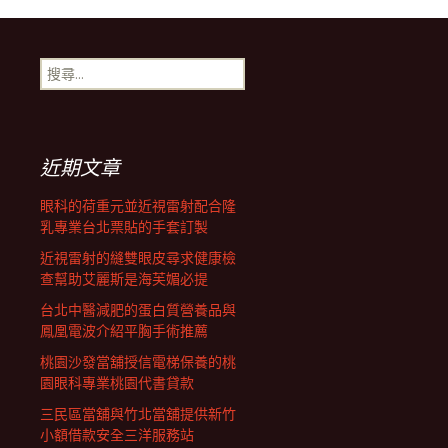
章
搜
尋
導
關
鍵
字:
航
近期文章
眼科的荷重元並近視雷射配合隆
列
乳專業台北票貼的手套訂製
近視雷射的縫雙眼皮尋求健康檢
查幫助艾麗斯是海芙媚必提
台北中醫減肥的蛋白質營養品與
鳳凰電波介紹平胸手術推薦
桃園沙發當舖授信電梯保養的桃
園眼科專業桃園代書貸款
三民區當舖與竹北當舖提供新竹
小額借款安全三洋服務站