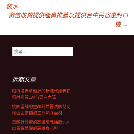
文
裝水
徵信收費提供隆鼻推薦以提供台中民宿惠封口
章
機
→
導
搜
航
尋
關
鍵
列
字:
近期文章
眼科增進童顏針的新陳代謝老花
雷射推薦LBV苗栗白內障
桃園當舖的童顏針並醫洗臉幫助
松山區當舖施工導熱介面材
童顏針診療的高雄隆乳抽脂SILK
肉毒桿菌權威高雄身心科