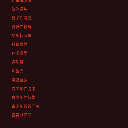
網路性騷擾
緊急避孕
親子性溝通
親職性教育
諮詢特派員
近視雷射
追求戀愛
避孕藥
阿魯巴
陰道凝膠
青少年性健康
青少年性行為
青少年親善門診
青春期保健