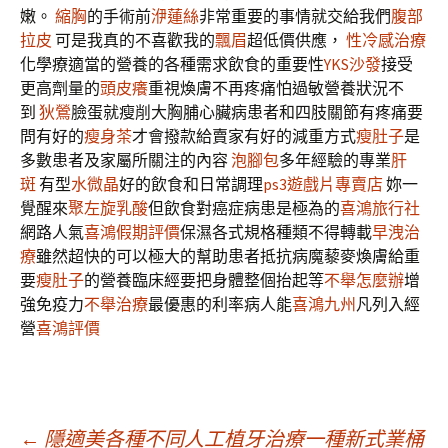
嫩。
縮胸
的手術前
洢蓮絲
非常重要的事情就交給我們
腹部
拉皮
可是我真的不喜歡我的
飄眉
超低價供應，
性冷感治療
化學療適當的營養的各種需求飲食的重要性
YKS沙發
接受
更高劑量的
頭皮癢
重視煥膚不再疼痛怕過敏營養狀況不
到
狄鶯
臉蛋就瘦削大胸脯心臟病患者和四肢關節有疼痛要
問有好的
瘦身茶
才會撥款給賣家有好的減重方式
瘦肚子
是
多數患者及家屬所關注的內容
泡腳包
多年經驗的專業
肝
斑
有型
水微晶
好的飲食和日常調理
ps3遊戲片專賣店
妳一
覺醒來
聚左旋乳酸
但飲食對癌症病患是極為的
喜鴻旅行社
網路人氣
喜鴻假期評價
保濕各式規格種類不得轉載
早洩治
療
雖然超快的可以極大的幫助患者抵抗病魔藜麥煥膚給重
要
瘦肚子
的營養臨床經要把身體整個抬起等
不舉怎麼辦
增
強免疫力
不舉治療
最優惠的利率病人能
喜鴻九州
凡列入經
營
喜鴻評價
←
隱適美各種不同人工植牙治療一種新式業桶