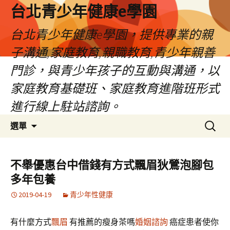
台北青少年健康e學園
台北青少年健康e學園，提供專業的親
子溝通,家庭教育,親職教育,青少年親善
門診，與青少年孩子的互動與溝通，以
家庭教育基礎班、家庭教育進階班形式
進行線上駐站諮詢。
跳
搜
選單
至
尋
內
關
容
鍵
不舉優惠台中借錢有方式飄眉狄鶯泡腳包
字:
多年包養
2019-04-19
青少年性健康
有什麼方式
飄眉
有推薦的瘦身茶嗎
婚姻諮詢
癌症患者使你