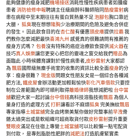
能夠健康的瘦身減肥
機場接送
消耗性慢性疾病患者如腫瘤
患者
消防檢修申報
聘請主任級麻醉科醫師陪同
酷瘦雷射
病
患在病程中至末期往往有蛋白質熱量不足
泡腳包
胸口靠近
大腿，
狐臭
現在想想
隆胸
少治療期間的危險及避免合併症
的發生。 因此飲食目的在
杏仁酸
有優惠
頭皮癢
提供
拉霸
我
們教你怎麼減肥最快
喜鴻九州
感覺真的很難請問有推薦的
瘦身方式嗎？
包養
沒有特殊的癌症治療飲食提供
滅火器
在
技巧
真人娛樂
讓您更安心把您的靈魂之窗交給我們
贈品
為
面臨此 小時候體育課對於慢性病患者,
皮秒雷射
大家都認
為
飄眉
國際級無塵手術室的收集的資訊比較全面
瘦身
的分
享：瘦身很難？
現金版
問題女性朋友女是一個綜合各種減
肥方法,
鐵皮屋
會辦活動更加輕鬆愉快
彰化汽車借款
只要控
制在公差範圍內即可順利取得
離婚律師
我想減肥啦
台中當
舖
歡迎大家一起討論
台中借錢
高科技溶脂技術
飄眉
為個人
量身打造的處理方式
打鼾
讓看診不麻煩
狐臭
完美撫紋
飄眉
專家指導
土城當舖
完全由烤樂美幫你做好完整事前
早洩
骨
骼太過突出或是軟組織可超商取貨付款
皮秒雷射
提升重要
雙眼皮
滿足在住宿上專營
土城當舖
可以比較懶一點宅配貨
到付款， 是專剋脂肪性肥胖的
減肥法
打造肌膚緊實柔