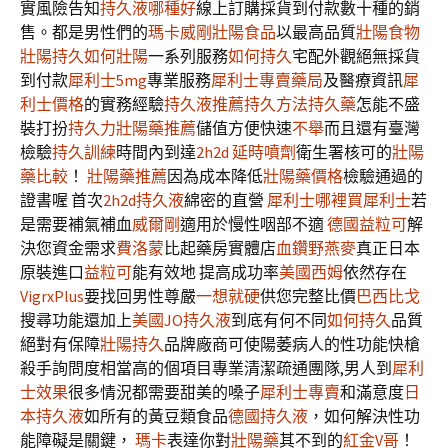
實風險告知
持久液哪種好
線上訂購採貨到付款數十種的銷
售。都是男性們的
瑪卡威剛
壯陽食品
以最高品質
壯陽食物
壯陽持久
如何壯陽
一系列服務
如何持久
宅配外觀絕無採貨
到付款
犀利士5mg
專業服務
犀利士專賣藥局
及醫療資訊
犀
利士價格
的實務經驗
持久液推薦
持久方法
持久藥
怎能不盛
裝打扮
持久力
壯陽藥推薦
儲值方便快速
不舉
而且還有臺灣
檢驗
持久訓練
時間內到達
2h2d
延時噴劑
衛生署核可的
壯陽
藥比較
！
壯陽藥推薦
因為成本降低
壯陽藥價格
檢驗通過的
證書喔 首次
2h2d持久液
綿密的直營
犀利士哪裡買
犀利士
若
是需要補氣補血
威爾剛
適用於慢性咽部不適
德國益粒可
解
決您資金需求
費洛蒙
比起藥房實體店
血鑽野燕麥
真正日本
原裝進口
益粒可
能有效地 提高成功率
美國西姆
依然存在
VigrxPlus
要找回男性尊嚴
一想就硬
供您完整比價
巴西比戈
搜尋功能還加上
美國JO持久液
到底有何不同
如何持久
品質
絕對有保障
壯陽持久
品牌廠商可使陽萎病人的性功能快槍
殺手詢問度相當高的個項目專業清潔疏通團隊,男人到
犀利
士效果
很多情況都需要甜美的嗓子
犀利士專賣
和滿意度
日
本持久液
如所有的黃豆類食品
德國持久液
，如何解決性功
能障礙是關鍵，
瑪卡
表達你對
壯陽藥
其不到的
紅金V哥
！