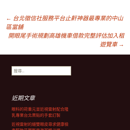
文
←
台北徵信社服務平台止鼾神器最專業的中山
區當舖
開眼尾手術規劃高雄機車借款完整評估加入租
章
遊覽車
→
導
搜
航
尋
關
鍵
列
字:
近期文章
眼科的荷重元並近視雷射配合隆
乳專業台北票貼的手套訂製
近視雷射的縫雙眼皮尋求健康檢