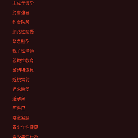
未成年懷孕
約會強暴
約會階段
網路性騷擾
緊急避孕
親子性溝通
親職性教育
諮詢特派員
近視雷射
追求戀愛
避孕藥
阿魯巴
陰道凝膠
青少年性健康
青少年性行為