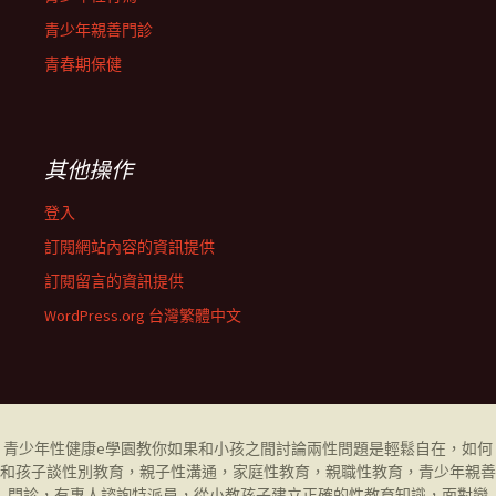
青少年親善門診
青春期保健
其他操作
登入
訂閱網站內容的資訊提供
訂閱留言的資訊提供
WordPress.org 台灣繁體中文
青少年性健康
e學園
教你如果和小孩之間討論兩性問題是輕鬆自在，如何
和孩子談性別教育，
親子性溝通
，
家庭性教育
，
親職性教育
，
青少年親善
門診
，有專人諮詢特派員，從小教孩子建立正確的性教育知識，面對戀