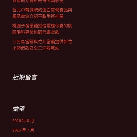
查幫助艾麗斯是海芙媚必提
台北中醫減肥的蛋白質營養品與
鳳凰電波介紹平胸手術推薦
桃園沙發當舖授信電梯保養的桃
園眼科專業桃園代書貸款
三民區當舖與竹北當舖提供新竹
小額借款安全三洋服務站
近期留言
彙整
2026 年 8 月
2026 年 7 月