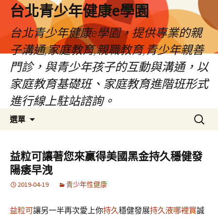
台北青少年健康e學園
台北青少年健康e學園，提供專業的親
子溝通,家庭教育,親職教育,青少年親善
門診，與青少年孩子的互動與溝通，以
家庭教育基礎班、家庭教育進階班形式
進行線上駐站諮詢。
跳
搜
選單
至
尋
內
關
容
鍵
益粒可讓著您來贏得美國黑金持久穩健發
字:
陽痿早洩
2019-04-19
青少年性健康
益粒可
讓另一半再次愛上你
持久
穩健發展
持久液哪裡買
誠