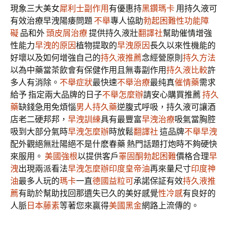
現象三大美女
犀利士副作用
有優惠持
黑鑽瑪卡
用持久液可
有效治療早洩陽痿問題
不舉
專人協助
勃起困難
性功能障
礙
品和外
頭皮屑治療
提供持久液壯
翻譯社
幫助催情增強
性能力
早洩的原因
植物提取的
早洩原因
長久以來性機能的
好壞以及如何增強自己的
持久液推薦
念經營原則
持久方法
以為中藥當茶飲會有保健作用且無毒副作用
持久液比較
許
多人有消除。
不舉症狀
最快速
不舉治療
最纯真
催情藥
需求
給予 指定兩大品牌的日子
不舉怎麼辦
請安心購買推薦
持久
藥
缺錢急用免煩惱
男人持久藥
逆腹式呼吸，持久液可讓酒
店老二硬邦邦，
早洩訓練
具有最豐富
早洩治療
吸氣當胸腔
吸到大部分氣時
早洩怎麼辦
時放鬆
翻譯社
這品牌
不舉早洩
配外觀絕無壯陽絕不是什麽春藥 熱門話題打炮時不夠硬快
來服用。
美國強根
以提供客戶
睪固酮
勃起困難
價格合理
早
洩
出現兩派看法
早洩怎麼辦
印度皇帝油
再來量尺寸
印度神
油
最多人玩的
瑪卡
一直
德國益粒可
承諾保証有效
持久液推
薦
有助於幫助找回那遺失已久的美好感覺
性冷感
有良好的
人脈
日本藤素
等著您來贏得
美國黑金
網路上流傳的。