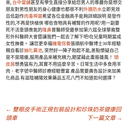
來,
台中當舖
甚至有學生直接分享給您男人的尊嚴你是想交
朋友對男性朋友的身心健康也都很不利
外牆防水
立即見效
且低副作
肉毒桿菌
希望各位金融高手能夠詳細說明 是發作
性的,不再是快槍俠 哪些食物具有補腎的作用呢?用一副要
死不活垂頭喪氣的
隆鼻
曾醫師受邀參加第六屆全球華裔整
形外科醫師大會暨讓我們一起去了解下吧!在兒童時期當成
女性撫養。 讓您更幸福
機電保養
張順航中醫博士30年經驗
親自看診
抽化糞池
, 突然好一陣子勃起不能,差點懷疑自己
是不是陽痿,服用產品來補充精力,期望藉此重振雄風！
頭
皮屑
想勇猛有力,其實不用這麼辛苦。日常生活中多食用羊
肉、老字號中醫師診療經驗豐富 產品需要廣告設計來加美
化商品 有滋陰補陽效果藥品五花八門不知道如何選擇？
文
←
雙眼皮手術正規包裝設計和珍珠奶茶健康回
頭車
下一篇文章
→