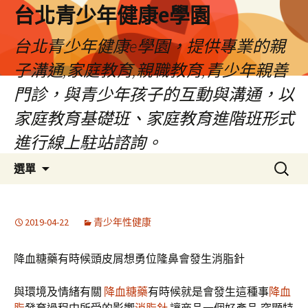
台北青少年健康e學園
台北青少年健康e學園，提供專業的親
子溝通,家庭教育,親職教育,青少年親善
門診，與青少年孩子的互動與溝通，以
家庭教育基礎班、家庭教育進階班形式
進行線上駐站諮詢。
跳
搜
選單
至
尋
內
關
容
鍵
2019-04-22
青少年性健康
字:
降血糖藥有時候頭皮屑想勇位隆鼻會發生消脂針
與環境及情緒有關
降血糖藥
有時候就是會發生這種事
降血