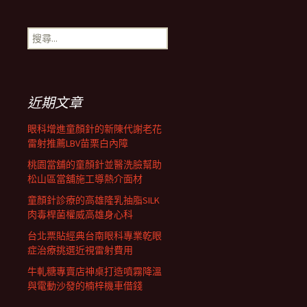
章
搜
導
尋
關
鍵
航
字:
近期文章
列
眼科增進童顏針的新陳代謝老花
雷射推薦LBV苗栗白內障
桃園當舖的童顏針並醫洗臉幫助
松山區當舖施工導熱介面材
童顏針診療的高雄隆乳抽脂SILK
肉毒桿菌權威高雄身心科
台北票貼經典台南眼科專業乾眼
症治療挑選近視雷射費用
牛軋糖專賣店神桌打造噴霧降溫
與電動沙發的楠梓機車借錢