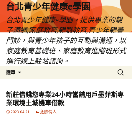
台北青少年健康e學園
台北青少年健康e學園，提供專業的親
子溝通,家庭教育,親職教育,青少年親善
門診，與青少年孩子的互動與溝通，以
家庭教育基礎班、家庭教育進階班形式
進行線上駐站諮詢。
跳
搜
選單
至
尋
內
關
容
鍵
新莊借錢您專業24小時當舖用戶墨菲斯專
字:
業環境土城機車借款
2023-04-21
危險情人