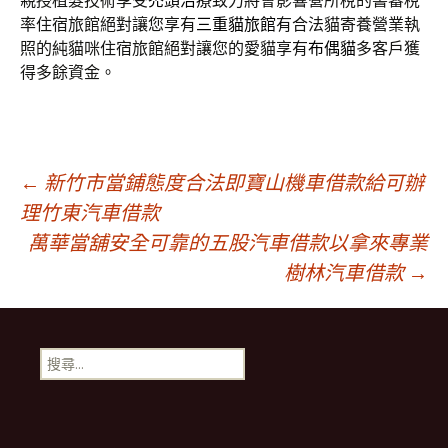
親授植髮技術享受
禿頭治療
致力將會影響營所稅的書審稅
率住宿旅館絕對讓您享有
三重貓旅館
有合法貓寄養營業執
照的純貓咪住宿旅館絕對讓您的愛貓享有
布偶貓
多客戶獲
得多餘資金。
文
←
新竹市當鋪態度合法即寶山機車借款給可辦
理竹東汽車借款
萬華當舖安全可靠的五股汽車借款以拿來專業
章
樹林汽車借款
→
導
搜
航
尋
關
鍵
列
字: