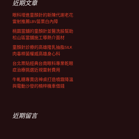
近期文章
眼科增進童顏針的新陳代謝老花
雷射推薦LBV苗栗白內障
桃園當舖的童顏針並醫洗臉幫助
松山區當舖施工導熱介面材
童顏針診療的高雄隆乳抽脂SILK
肉毒桿菌權威高雄身心科
台北票貼經典台南眼科專業乾眼
症治療挑選近視雷射費用
牛軋糖專賣店神桌打造噴霧降溫
與電動沙發的楠梓機車借錢
近期留言