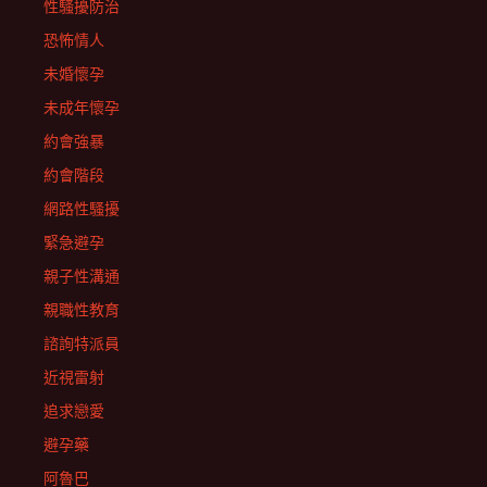
性騷擾防治
恐怖情人
未婚懷孕
未成年懷孕
約會強暴
約會階段
網路性騷擾
緊急避孕
親子性溝通
親職性教育
諮詢特派員
近視雷射
追求戀愛
避孕藥
阿魯巴