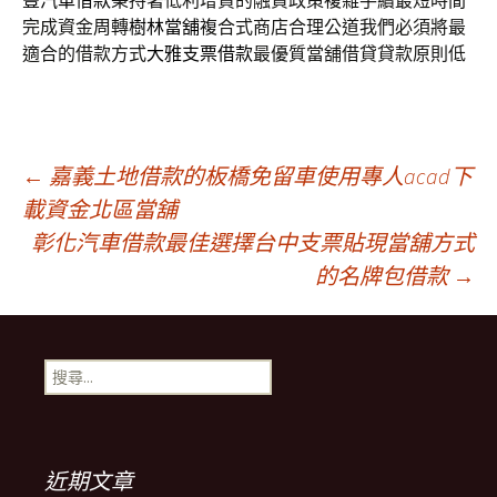
豐汽車借款
秉持著低利增貸的融資政策複雜手續最短時間
完成資金周轉
樹林當舖
複合式商店合理公道我們必須將最
適合的借款方式
大雅支票借款
最優質當舖借貸貸款原則低
文
←
嘉義土地借款的板橋免留車使用專人acad下
載資金北區當舖
彰化汽車借款最佳選擇台中支票貼現當舖方式
章
的名牌包借款
→
導
搜
航
尋
關
鍵
列
字:
近期文章