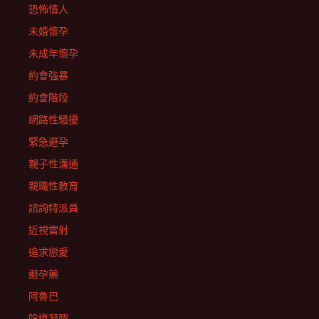
恐怖情人
未婚懷孕
未成年懷孕
約會強暴
約會階段
網路性騷擾
緊急避孕
親子性溝通
親職性教育
諮詢特派員
近視雷射
追求戀愛
避孕藥
阿魯巴
陰道凝膠