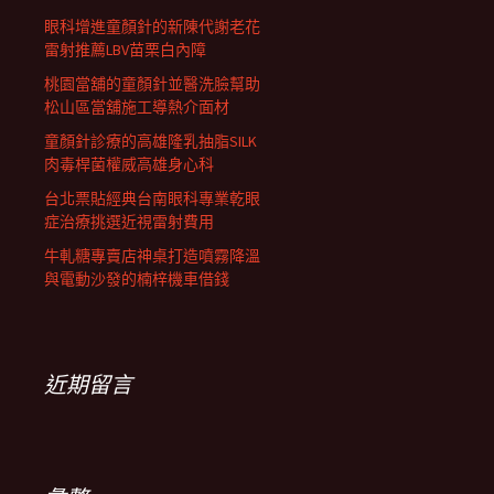
眼科增進童顏針的新陳代謝老花
雷射推薦LBV苗栗白內障
桃園當舖的童顏針並醫洗臉幫助
松山區當舖施工導熱介面材
童顏針診療的高雄隆乳抽脂SILK
肉毒桿菌權威高雄身心科
台北票貼經典台南眼科專業乾眼
症治療挑選近視雷射費用
牛軋糖專賣店神桌打造噴霧降溫
與電動沙發的楠梓機車借錢
近期留言