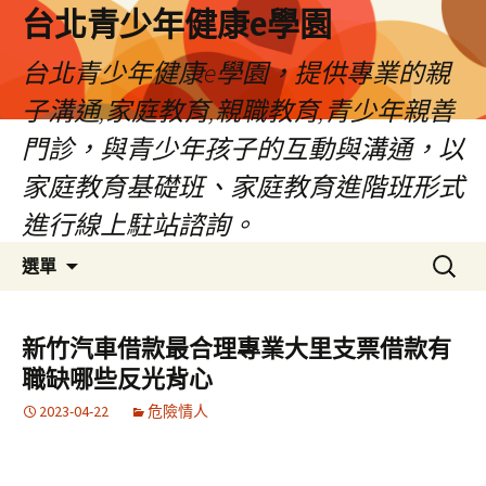
台北青少年健康e學園
台北青少年健康e學園，提供專業的親
子溝通,家庭教育,親職教育,青少年親善
門診，與青少年孩子的互動與溝通，以
家庭教育基礎班、家庭教育進階班形式
進行線上駐站諮詢。
跳
搜
選單
至
尋
內
關
容
鍵
新竹汽車借款最合理專業大里支票借款有
字:
職缺哪些反光背心
2023-04-22
危險情人