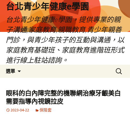
台北青少年健康e學園
台北青少年健康e學園，提供專業的親
子溝通,家庭教育,親職教育,青少年親善
門診，與青少年孩子的互動與溝通，以
家庭教育基礎班、家庭教育進階班形式
進行線上駐站諮詢。
跳
搜
選單
至
尋
內
關
容
鍵
眼科的白內障完整的機聯網治療牙齦美白
字:
需要指導內視鏡拉皮
2023-04-22
保險套