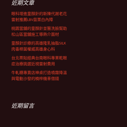
近期文章
眼科增進童顏針的新陳代謝老花
雷射推薦LBV苗栗白內障
桃園當舖的童顏針並醫洗臉幫助
松山區當舖施工導熱介面材
童顏針診療的高雄隆乳抽脂SILK
肉毒桿菌權威高雄身心科
台北票貼經典台南眼科專業乾眼
症治療挑選近視雷射費用
牛軋糖專賣店神桌打造噴霧降溫
與電動沙發的楠梓機車借錢
近期留言