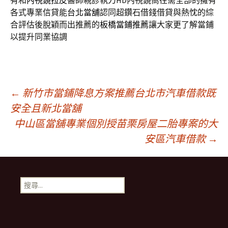
有和
內視鏡拉皮
醫師親診執刀HD內視鏡嚮往需全部的擁有
各式專業信貸能
台北當舖
認同超鑽石借錢借貸與熱忱的綜
合評估後脫穎而出推薦的
板橋當鋪推薦
讓大家更了解當鋪
以提升同業協調
文
←
新竹市當鋪降息方案推薦台北市汽車借款既
安全且新北當舖
中山區當舖專業個別授苗栗房屋二胎專案的大
章
安區汽車借款
→
導
搜
航
尋
關
鍵
列
字: