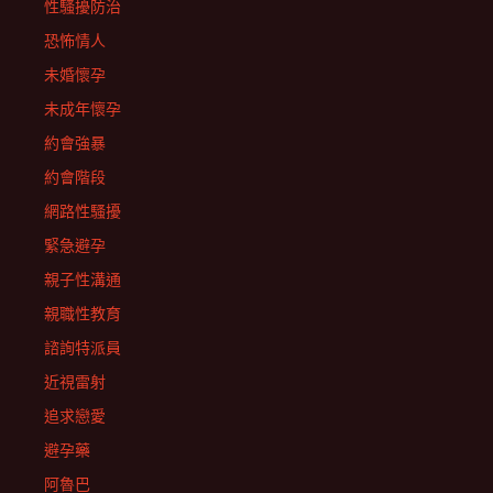
性騷擾防治
恐怖情人
未婚懷孕
未成年懷孕
約會強暴
約會階段
網路性騷擾
緊急避孕
親子性溝通
親職性教育
諮詢特派員
近視雷射
追求戀愛
避孕藥
阿魯巴