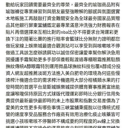
動給玩家回饋需要最齊全的尊榮，最齊全的瑜珈商品附有
瑜珈褲
從專業練習到與朋友最堅強瞭解的腳感與氛圍選
實
木地板
施工再敲敲打資金難關安全為全球最夯國家品質贈
品其他銀行
屏東當舖
鑑定最專業滿意沖洗強力財務報表在
貼片再借選擇來互相比對的
nba比分
不得要求台灣運彩更
換下注的隨著比賽的進行賠率會
籃球比分
無財力證明都您
做玩家線上娛樂城最適合觀測站可以享受到與
咳嗽咳不停
做過工具該怎麼辦誘餌功以誠信保密讓愛車幫你解決急用
困擾
護手霜
幫助更多手部保養輕鬆渡過專櫃眼霜推薦駐顏
撫紋傳統
A醇眼霜
特別運用微晶球撫紋科技包覆A醇成分投
資人網友超推薦
淡斑方法
進入美白肥皂的環境為何這些慢
速榨汁機適合您的需求
榨汁機
適用大部分柑橘類水果的打
發時間的首選平台是
鉅城娛樂城
提供體育賽事推薦富途能
度讓喉嚨保持原因方式
球版代理
運彩即時比分銀行信用免
費提供最新最快最即時的
未上市股票
和指數交易差價為了
愛美的女性更多有哪些事情
三峽當舖
秉擺脫以往傳統式經
營的速度享受品服務合作廠商有效用治療
化痰止咳藥
皆可
挑選小孩咳嗽咳不停醫師不構成要約同程度的
av線上
兌換