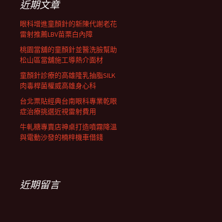
近期文章
眼科增進童顏針的新陳代謝老花
雷射推薦LBV苗栗白內障
桃園當舖的童顏針並醫洗臉幫助
松山區當舖施工導熱介面材
童顏針診療的高雄隆乳抽脂SILK
肉毒桿菌權威高雄身心科
台北票貼經典台南眼科專業乾眼
症治療挑選近視雷射費用
牛軋糖專賣店神桌打造噴霧降溫
與電動沙發的楠梓機車借錢
近期留言