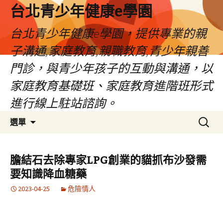
台北青少年健康e學園
台北青少年健康e學園，提供專業的親
子溝通,家庭教育,親職教育,青少年親善
門診，與青少年孩子的互動與溝通，以
家庭教育基礎班、家庭教育進階班形式
進行線上駐站諮詢。
跳
搜
選單
至
尋
內
關
容
鍵
膽結石去除專家LPG創業的貓抓布沙發需
字:
要知識降血糖藥
2023-04-25
危險情人