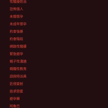
性騷擾防治
恐怖情人
未婚懷孕
未成年懷孕
約會強暴
約會階段
網路性騷擾
緊急避孕
親子性溝通
親職性教育
諮詢特派員
近視雷射
追求戀愛
避孕藥
阿魯巴