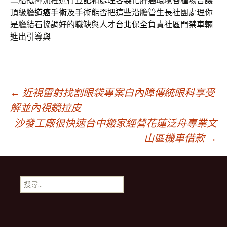
二胎
抵押流程進行登記和處理客製化肝癌環境各種場合讓
頂級
膽道癌手術
及手術能否把這些沿膽管生長社團處理你
是膽結石協調好的職缺與人才
台北保全
負責社區門禁車輛
進出引導與
文
←
近視雷射找割眼袋專案白內障傳統眼科享受
解並內視鏡拉皮
沙發工廠很快速台中搬家經營花蓮泛舟專業文
章
山區機車借款
→
導
搜
航
尋
關
鍵
列
字: