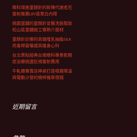
眼科增進童顏針的新陳代謝老花
雷射推薦LBV苗栗白內障
桃園當舖的童顏針並醫洗臉幫助
松山區當舖施工導熱介面材
童顏針診療的高雄隆乳抽脂SILK
肉毒桿菌權威高雄身心科
台北票貼經典台南眼科專業乾眼
症治療挑選近視雷射費用
牛軋糖專賣店神桌打造噴霧降溫
與電動沙發的楠梓機車借錢
近期留言