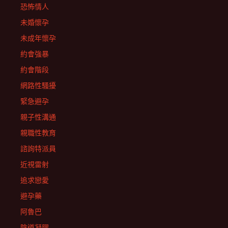
恐怖情人
未婚懷孕
未成年懷孕
約會強暴
約會階段
網路性騷擾
緊急避孕
親子性溝通
親職性教育
諮詢特派員
近視雷射
追求戀愛
避孕藥
阿魯巴
陰道凝膠