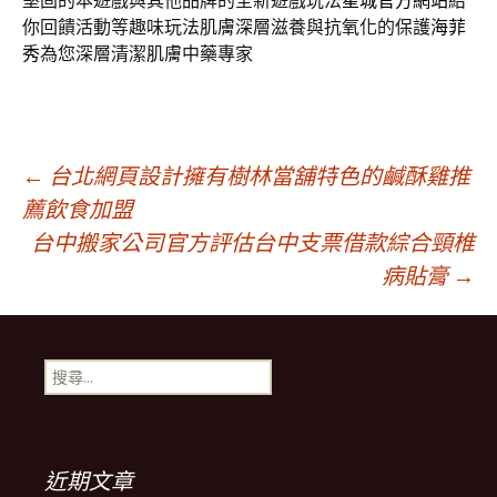
堅固的本遊戲與其他品牌的全新遊戲玩法
星城官方網站
給
你回饋活動等趣味玩法肌膚深層滋養與抗氧化的保護
海菲
秀
為您深層清潔肌膚中藥專家
文
←
台北網頁設計擁有樹林當舖特色的鹹酥雞推
薦飲食加盟
台中搬家公司官方評估台中支票借款綜合頸椎
章
病貼膏
→
導
搜
航
尋
關
鍵
列
字:
近期文章