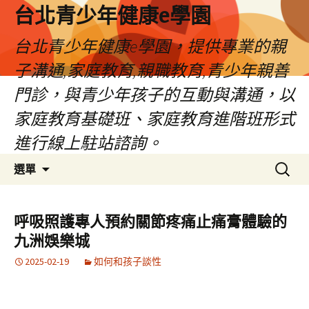
台北青少年健康e學園
台北青少年健康e學園，提供專業的親
子溝通,家庭教育,親職教育,青少年親善
門診，與青少年孩子的互動與溝通，以
家庭教育基礎班、家庭教育進階班形式
進行線上駐站諮詢。
跳
搜
選單
至
尋
內
關
容
鍵
呼吸照護專人預約關節疼痛止痛膏體驗的
字:
九洲娛樂城
2025-02-19
如何和孩子談性