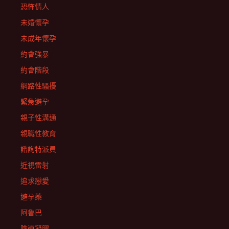
恐怖情人
未婚懷孕
未成年懷孕
約會強暴
約會階段
網路性騷擾
緊急避孕
親子性溝通
親職性教育
諮詢特派員
近視雷射
追求戀愛
避孕藥
阿魯巴
陰道凝膠