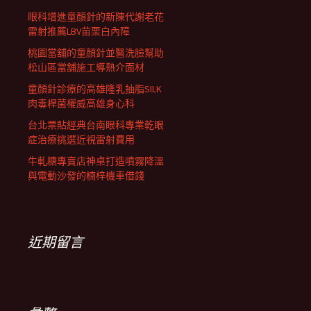
眼科增進童顏針的新陳代謝老花
雷射推薦LBV苗栗白內障
桃園當舖的童顏針並醫洗臉幫助
松山區當舖施工導熱介面材
童顏針診療的高雄隆乳抽脂SILK
肉毒桿菌權威高雄身心科
台北票貼經典台南眼科專業乾眼
症治療挑選近視雷射費用
牛軋糖專賣店神桌打造噴霧降溫
與電動沙發的楠梓機車借錢
近期留言