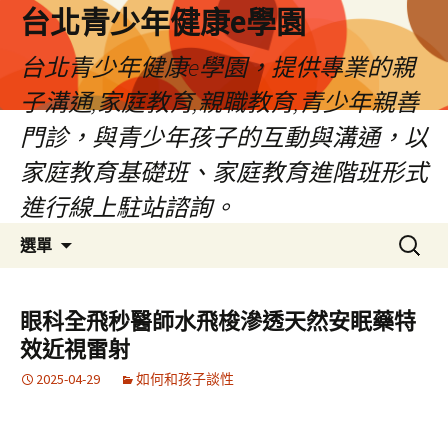
台北青少年健康e學園
台北青少年健康e學園，提供專業的親
子溝通,家庭教育,親職教育,青少年親善
門診，與青少年孩子的互動與溝通，以
家庭教育基礎班、家庭教育進階班形式
進行線上駐站諮詢。
跳
搜
選單
至
尋
內
關
容
鍵
眼科全飛秒醫師水飛梭滲透天然安眠藥特
字:
效近視雷射
2025-04-29
如何和孩子談性