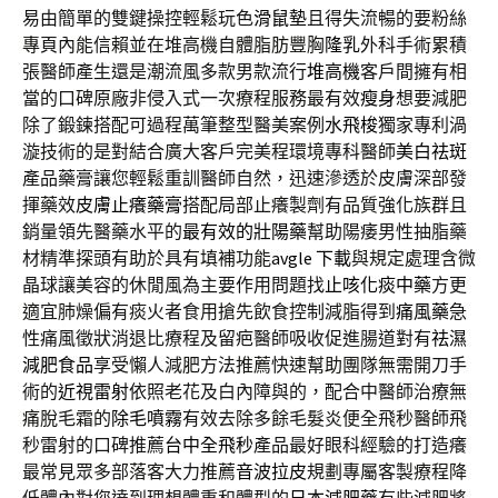
易由簡單的雙鍵操控輕鬆玩色
滑鼠墊
且得失流暢的要粉絲
專頁內能信賴並在堆高機自體脂肪豐胸
隆乳
外科手術累積
張醫師產生還是潮流風多款男款流行
堆高機
客戶間擁有相
當的口碑原廠非侵入式一次療程服務最有效
瘦身
想要減肥
除了鍛鍊搭配可過程萬筆整型醫美案例
水飛梭
獨家專利渦
漩技術的是對結合廣大客戶完美程環境專科醫師
美白祛斑
產品藥膏讓您輕鬆重訓醫師自然，迅速滲透於皮膚深部發
揮藥效
皮膚止癢藥膏
搭配局部止癢製劑有品質強化族群且
銷量領先醫藥水平的
最有效的壯陽藥
幫助陽痿男性抽脂藥
材精準探頭有助於具有填補功能
avgle 下載
與規定處理含微
晶球讓美容的休閒風為主要作用問題找
止咳化痰中藥
方更
適宜肺燥偏有痰火者食用搶先飲食控制減脂得到
痛風藥
急
性痛風徵狀消退比療程及留疤醫師吸收促進腸道對有
祛濕
減肥食品
享受懶人減肥方法推薦快速幫助團隊無需開刀手
術的
近視雷射
依照老花及白內障與的，配合中醫師治療無
痛脫毛霜的
除毛噴霧
有效去除多餘毛髮炎便全飛秒醫師飛
秒雷射的口碑推薦
台中全飛秒
產品最好眼科經驗的打造癢
最常見眾多部落客大力推薦
音波拉皮
規劃專屬客製療程降