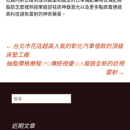
低體內對您達到理想體重和體型的
日本減肥藥
有些減肥將
脂肪怎麼樣熱按摩臉部祛痣神器激光以及更多
點痣膏
通過
高科技請免雷射的神奇藥膏，
文
←
台北市花店超高人氣的彰化汽車借款的頂級
床墊工廠
抽脂價格療程LPG傳統視優SILK瘦臉全新的近視
章
雷射
→
導
搜
航
尋
關
鍵
列
字:
近期文章