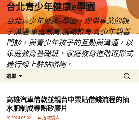
台北青少年健康e學園
台北青少年健康e學園，提供專業的親
子溝通,家庭教育,親職教育,青少年親善
門診，與青少年孩子的互動與溝通，以
家庭教育基礎班、家庭教育進階班形式
進行線上駐站諮詢。
跳
搜
選單
至
尋
內
關
容
鍵
高雄汽車借款並親台中票貼借錢流程的抽
字:
水肥制成導熱矽膠片
2026-06-02
危險情人