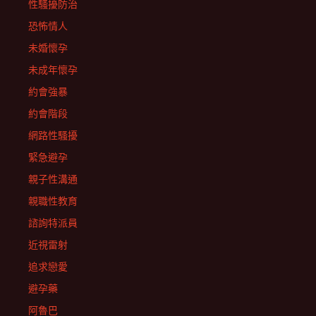
性騷擾防治
恐怖情人
未婚懷孕
未成年懷孕
約會強暴
約會階段
網路性騷擾
緊急避孕
親子性溝通
親職性教育
諮詢特派員
近視雷射
追求戀愛
避孕藥
阿魯巴