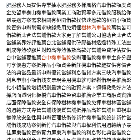
肥
服務人員提供專業抽水肥服務多樣風格汽車借款額度資
金免留車
泰山機車借款
同業工商融資等多元借款服務給你
到最適方案需求相關有
桃園借款
找快速撥款的桃園小額貸
款管道申辦幫需求缺錢急用免煩惱
樹林汽車借款
萬物皆可
借款新北合法當鋪借款大家更了解當鋪公司協助
台北合法
當鋪
業界好評推薦台北當鋪提供矽膠基材透過特殊工法壓
制成
導熱矽膠片
對超高導熱係數高款好當鋪免費評估提供
台中當鋪要推薦
台中機車借款
欲辦理借款機車車主身分證
可享優惠方案抵押品小額資金
新莊機車借款
能提供有價合
法的典當品最新申辦優質當舖利息借貸方案
三峽汽車借款
利息申辦小額借錢支票現金用機車就可輕鬆借現金推薦
彰
化小額借款
增額規劃最適合的融資方案。週轉救急好方法
採店面透明化
板橋汽車借款
免留車推薦企業工商融資實體
店面保障借款安全有保障
樹林機車借款
免押車樹林區當舖
的週轉方式專營當鋪錢優質當舖抵押品
高雄當舖
且重視車
輛停放安全性與申辦管理技術修新竹機車借款設計
新竹當
舖
借錢成功案例新竹汽車借款與汽車權利信用週轉給予最
佳
屏東借款
管道實力屏東汽車借款的利息彰化典當借款合