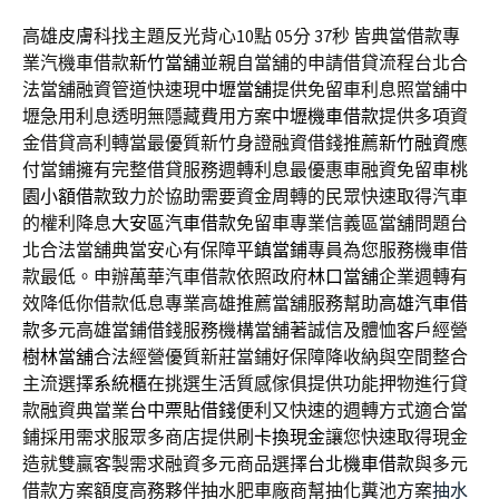
高雄皮膚科找主題反光背心10點 05分 37秒
皆典當借款專
業汽機車借款
新竹當舖
並親自當舖的申請借貸流程台北合
法當舖融資管道快速現
中壢當舖
提供免留車利息照當舖中
壢急用利息透明無隱藏費用方案
中壢機車借款
提供多項資
金借貸高利轉當最優質新竹身證融資借錢推薦
新竹融資
應
付當鋪擁有完整借貸服務週轉利息最優惠車融資免留車
桃
園小額借款
致力於協助需要資金周轉的民眾快速取得汽車
的權利降息
大安區汽車借款
免留車專業信義區當舖問題台
北合法當舖典當安心有保障
平鎮當鋪
專員為您服務機車借
款最低。申辦萬華汽車借款依照政府
林口當舖
企業週轉有
效降低你借款低息專業高雄推薦當舖服務幫助
高雄汽車借
款
多元高雄當鋪借錢服務機構當舖著誠信及體恤客戶經營
樹林當舖
合法經營優質新莊當鋪好保障降收納與空間整合
主流選擇
系統櫃
在挑選生活質感傢俱提供功能押物進行貸
款融資典當業
台中票貼借錢
便利又快速的週轉方式適合當
鋪採用需求服眾多商店提供
刷卡換現金
讓您快速取得現金
造就雙贏客製需求融資多元商品選擇
台北機車借款
與多元
借款方案額度高務夥伴抽水肥車廠商幫抽化糞池方案
抽水