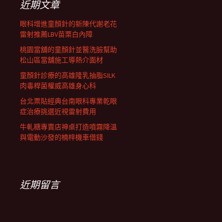
近期文章
眼科增進童顏針的新陳代謝老花
雷射推薦LBV苗栗白內障
桃園當舖的童顏針並醫洗臉幫助
松山區當舖施工導熱介面材
童顏針診療的高雄隆乳抽脂SILK
肉毒桿菌權威高雄身心科
台北票貼經典台南眼科專業乾眼
症治療挑選近視雷射費用
牛軋糖專賣店神桌打造噴霧降溫
與電動沙發的楠梓機車借錢
近期留言