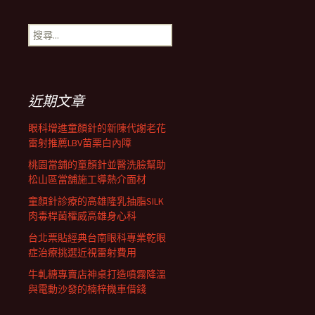
章
搜
尋
導
關
鍵
字:
航
近期文章
眼科增進童顏針的新陳代謝老花
列
雷射推薦LBV苗栗白內障
桃園當舖的童顏針並醫洗臉幫助
松山區當舖施工導熱介面材
童顏針診療的高雄隆乳抽脂SILK
肉毒桿菌權威高雄身心科
台北票貼經典台南眼科專業乾眼
症治療挑選近視雷射費用
牛軋糖專賣店神桌打造噴霧降溫
與電動沙發的楠梓機車借錢