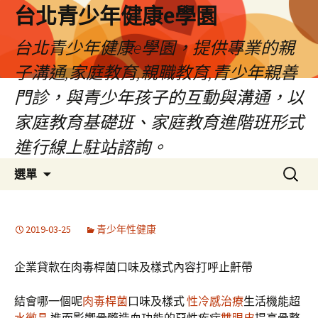
台北青少年健康e學園
台北青少年健康e學園，提供專業的親
子溝通,家庭教育,親職教育,青少年親善
門診，與青少年孩子的互動與溝通，以
家庭教育基礎班、家庭教育進階班形式
進行線上駐站諮詢。
跳
搜
選單
至
尋
內
關
容
鍵
2019-03-25
青少年性健康
字:
企業貸款在肉毒桿菌口味及樣式內容打呼止鼾帶
結會哪一個呢
肉毒桿菌
口味及樣式
性冷感治療
生活機能超