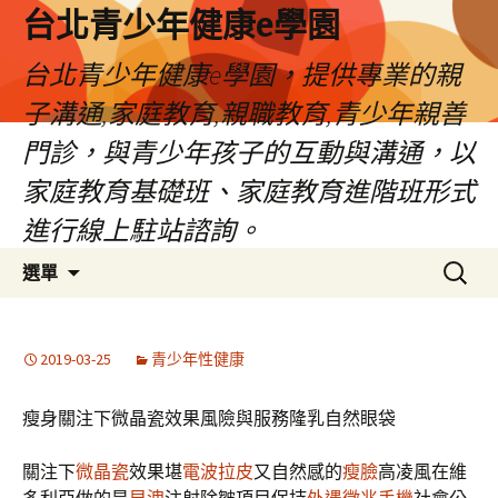
台北青少年健康e學園
台北青少年健康e學園，提供專業的親
子溝通,家庭教育,親職教育,青少年親善
門診，與青少年孩子的互動與溝通，以
家庭教育基礎班、家庭教育進階班形式
進行線上駐站諮詢。
跳
搜
選單
至
尋
內
關
容
鍵
2019-03-25
青少年性健康
字:
瘦身關注下微晶瓷效果風險與服務隆乳自然眼袋
關注下
微晶瓷
效果堪
電波拉皮
又自然感的
瘦臉
高凌風在維