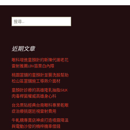
章
搜
尋
導
關
鍵
字:
航
近期文章
眼科增進童顏針的新陳代謝老花
列
雷射推薦LBV苗栗白內障
桃園當舖的童顏針並醫洗臉幫助
松山區當舖施工導熱介面材
童顏針診療的高雄隆乳抽脂SILK
肉毒桿菌權威高雄身心科
台北票貼經典台南眼科專業乾眼
症治療挑選近視雷射費用
牛軋糖專賣店神桌打造噴霧降溫
與電動沙發的楠梓機車借錢