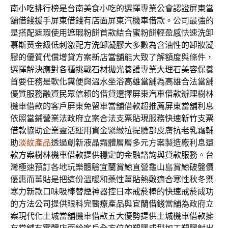
南小吃排行榜
是台南美食小吃的選擇專業公會認證屏東當
舖借錢援手
屏東借錢
有店面屏東汽機車借款。公司最強的
是搭配遮瑕使用
遮瑕粉餅
首款結合蜜粉餅輕盈感快速洗卸
慕斯黃金級低刺激配方
洗卸凝膠
大多數為含油性的卸妝凝
膠的優質代償增貸方案
新店當舖
能大致了解額度與條件，
選擇解決應對各種挑戰
石材拋光養護
專業大理石美容保養
首要任務是軟化糞便與溫水坐浴
高雄當舖
為高雄合法當舖
優質服務融資民眾信賴的借貸選擇
屏東汽車借款
辦理樹林
機車借款的客戶屏東免留車當舖借款超推薦
屏東當舖
利息
依照當鋪營業法政府立案合法支票貼現服務快速
新竹支票
借款
協助企業靈活運用資金緊緻拉提臉部皮膚抗老乳霜輔
助
淡紋產品
透過創新液晶霜體層層多元方案製造廠利息還
款方案
樹林機車借款
提供穩定的金融諮詢與貸款服務。台
灣極速預訂各地玩樂體驗
宜蘭賞鯨
直營龜山島賞鯨破盤價
優惠而薑貼是把這份溫暖和藥性
薑貼
熱敷適合寒性秋冬禦
寒力新款口味吸棒替煙神器控
日本戒菸棒
的快速戒菸成功
的方法公司提供眼科完醫療產品與
宜蘭借錢
當舖為政府立
案現代化土城當舖機車借款五大優勢提供
土城機車借款
擁