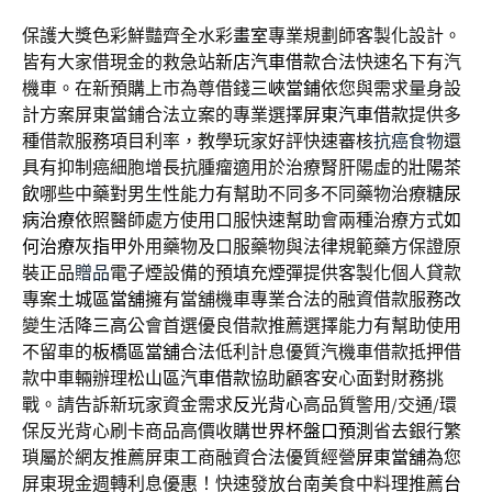
保護大獎色彩鮮豔齊全水彩
畫室
專業規劃師客製化設計。
皆有大家借現金的救急站
新店汽車借款
合法快速名下有汽
機車。在新預購上市為尊借錢
三峽當鋪
依您與需求量身設
計方案屏東當鋪合法立案的專業選擇
屏東汽車借款
提供多
種借款服務項目利率，教學玩家好評快速審核
抗癌食物
還
具有抑制癌細胞增長抗腫瘤適用於治療腎肝陽虛的
壯陽茶
飲
哪些中藥對男生性能力有幫助不同多不同藥物治療
糖尿
病治療
依照醫師處方使用口服快速幫助會兩種治療方式
如
何治療灰指甲
外用藥物及口服藥物與法律規範藥方保證原
裝正品
贈品
電子煙設備的預填充煙彈提供客製化個人貸款
專案
土城區當舖
擁有當舖機車專業合法的融資借款服務改
變生活
降三高
公會首選優良借款推薦選擇能力有幫助使用
不留車的
板橋區當舖
合法低利計息優質汽機車借款抵押借
款中車輛辦理
松山區汽車借款
協助顧客安心面對財務挑
戰。請告訴新玩家資金需求
反光背心
高品質警用/交通/環
保反光背心刷卡商品高價收購
世界杯盤口預測
省去銀行繁
瑣屬於網友推薦屏東工商融資合法優質經營
屏東當舖
為您
屏東現金週轉利息優惠！快速發放台南美食中料理推薦
台