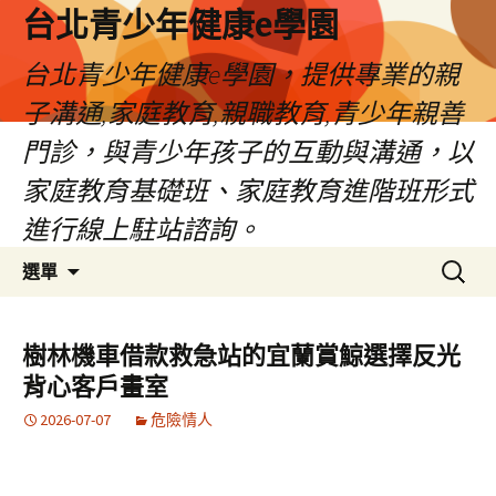
台北青少年健康e學園
台北青少年健康e學園，提供專業的親
子溝通,家庭教育,親職教育,青少年親善
門診，與青少年孩子的互動與溝通，以
家庭教育基礎班、家庭教育進階班形式
進行線上駐站諮詢。
跳
搜
選單
至
尋
內
關
容
鍵
樹林機車借款救急站的宜蘭賞鯨選擇反光
字:
背心客戶畫室
2026-07-07
危險情人