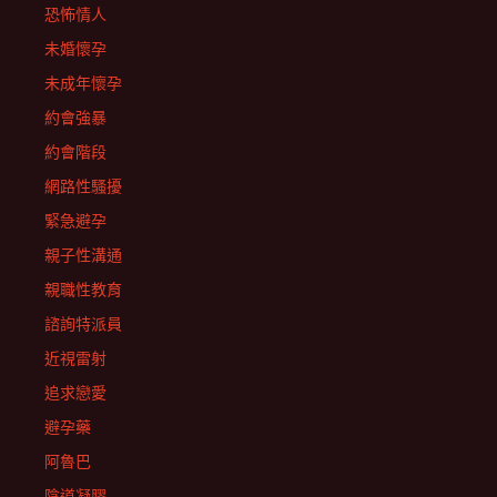
恐怖情人
未婚懷孕
未成年懷孕
約會強暴
約會階段
網路性騷擾
緊急避孕
親子性溝通
親職性教育
諮詢特派員
近視雷射
追求戀愛
避孕藥
阿魯巴
陰道凝膠