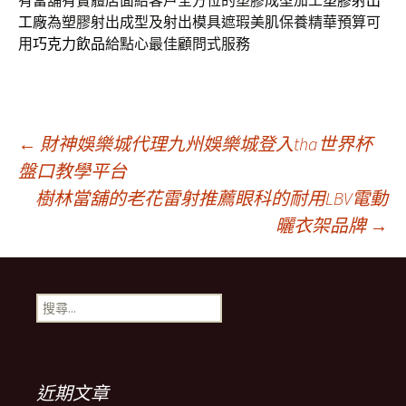
有當舖有實體店面給客戶全方位的塑膠成型加工
塑膠射出
工廠
為塑膠射出成型及射出模具遮瑕美肌保養精華預算可
用
巧克力飲品
給點心最佳顧問式服務
文
←
財神娛樂城代理九州娛樂城登入tha世界杯
盤口教學平台
樹林當舖的老花雷射推薦眼科的耐用LBV電動
章
曬衣架品牌
→
導
搜
航
尋
關
鍵
列
字:
近期文章