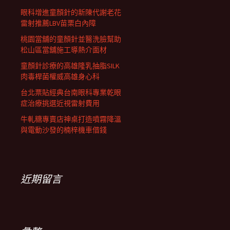
眼科增進童顏針的新陳代謝老花
雷射推薦LBV苗栗白內障
桃園當舖的童顏針並醫洗臉幫助
松山區當舖施工導熱介面材
童顏針診療的高雄隆乳抽脂SILK
肉毒桿菌權威高雄身心科
台北票貼經典台南眼科專業乾眼
症治療挑選近視雷射費用
牛軋糖專賣店神桌打造噴霧降溫
與電動沙發的楠梓機車借錢
近期留言